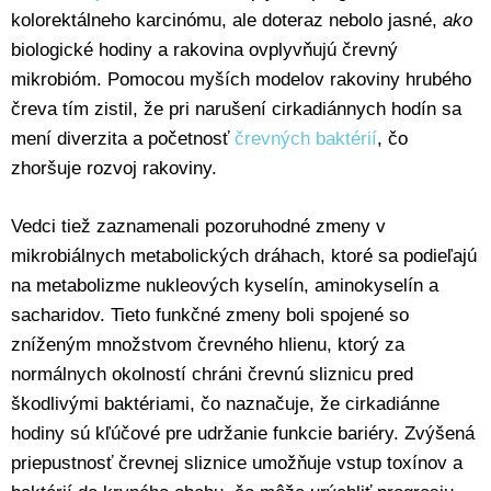
kolorektálneho karcinómu, ale doteraz nebolo jasné,
ako
biologické hodiny a rakovina ovplyvňujú črevný
mikrobióm. Pomocou myších modelov rakoviny hrubého
čreva tím zistil, že pri narušení cirkadiánnych hodín sa
mení diverzita a početnosť
črevných baktérií
, čo
zhoršuje rozvoj rakoviny.
Vedci tiež zaznamenali pozoruhodné zmeny v
mikrobiálnych metabolických dráhach, ktoré sa podieľajú
na metabolizme nukleových kyselín, aminokyselín a
sacharidov. Tieto funkčné zmeny boli spojené so
zníženým množstvom črevného hlienu, ktorý za
normálnych okolností chráni črevnú sliznicu pred
škodlivými baktériami, čo naznačuje, že cirkadiánne
hodiny sú kľúčové pre udržanie funkcie bariéry. Zvýšená
priepustnosť črevnej sliznice umožňuje vstup toxínov a