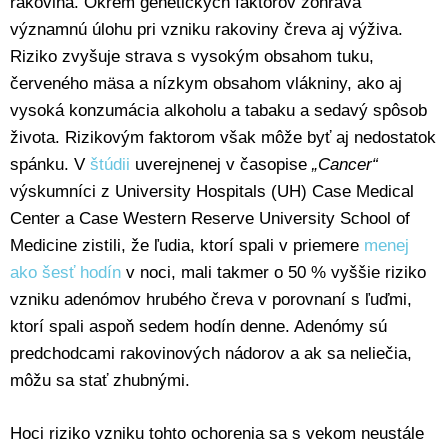
rakovina. Okrem genetických faktorov zohráva
významnú úlohu pri vzniku rakoviny čreva aj výživa.
Riziko zvyšuje strava s vysokým obsahom tuku,
červeného mäsa a nízkym obsahom vlákniny, ako aj
vysoká konzumácia alkoholu a tabaku a sedavý spôsob
života. Rizikovým faktorom však môže byť aj nedostatok
spánku. V
štúdii
uverejnenej v časopise
„Cancer“
výskumníci z University Hospitals (UH) Case Medical
Center a Case Western Reserve University School of
Medicine zistili, že ľudia, ktorí spali v priemere
menej
ako šesť hodín
v noci, mali takmer o 50 % vyššie riziko
vzniku adenómov hrubého čreva v porovnaní s ľuďmi,
ktorí spali aspoň sedem hodín denne. Adenómy sú
predchodcami rakovinových nádorov a ak sa neliečia,
môžu sa stať zhubnými.
Hoci riziko vzniku tohto ochorenia sa s vekom neustále