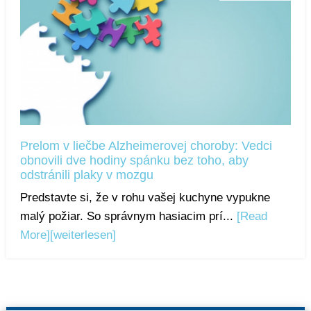
Prelom v liečbe Alzheimerovej choroby: Vedci
obnovili dve hodiny spánku bez toho, aby
odstránili plaky v mozgu
Predstavte si, že v rohu vašej kuchyne vypukne
malý požiar. So správnym hasiacim prí...
[Read
More]
[weiterlesen]