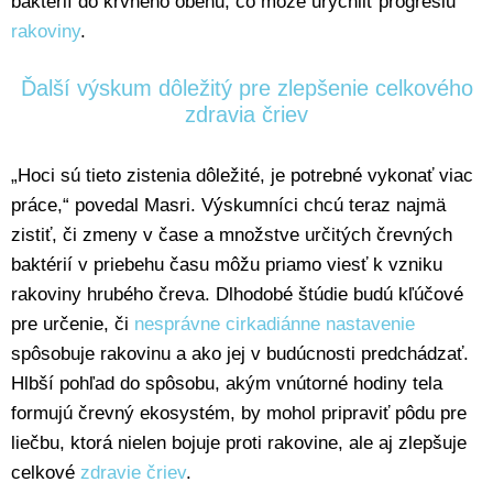
baktérií do krvného obehu, čo môže urýchliť progresiu
rakoviny
.
Ďalší výskum dôležitý pre zlepšenie celkového
zdravia čriev
„Hoci sú tieto zistenia dôležité, je potrebné vykonať viac
práce,“ povedal Masri. Výskumníci chcú teraz najmä
zistiť, či zmeny v čase a množstve určitých črevných
baktérií v priebehu času môžu priamo viesť k vzniku
rakoviny hrubého čreva. Dlhodobé štúdie budú kľúčové
pre určenie, či
nesprávne cirkadiánne nastavenie
spôsobuje rakovinu a ako jej v budúcnosti predchádzať.
Hlbší pohľad do spôsobu, akým vnútorné hodiny tela
formujú črevný ekosystém, by mohol pripraviť pôdu pre
liečbu, ktorá nielen bojuje proti rakovine, ale aj zlepšuje
celkové
zdravie čriev
.