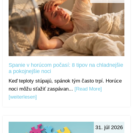
Spanie v horúcom počasí: 8 tipov na chladnejšie
a pokojnejšie noci
Keď teploty stúpajú, spánok tým často trpí. Horúce
noci môžu sťažiť zaspávan...
[Read More]
[weiterlesen]
31. júl 2026