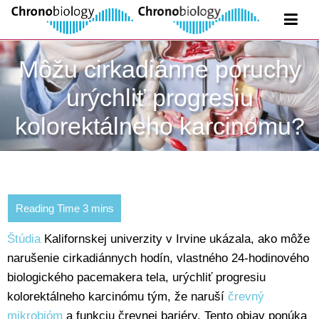
Môžu cirkadiánne poruchy
urýchliť progresiu
kolorektálneho karcinómu?
Štúdia
Kalifornskej univerzity v Irvine ukázala, ako môže
narušenie cirkadiánnych hodín, vlastného 24-hodinového
biologického pacemakera tela, urýchliť progresiu
kolorektálneho karcinómu tým, že naruší
črevný
mikrobióm
a funkciu črevnej bariéry. Tento objav ponúka