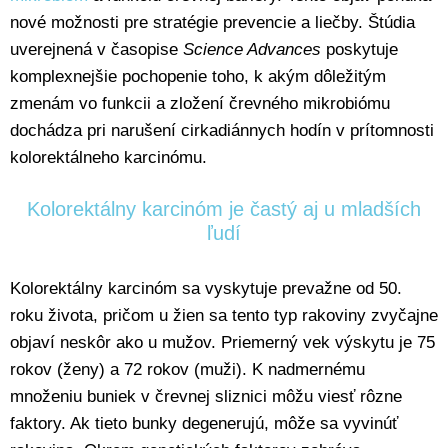
nové možnosti pre stratégie prevencie a liečby. Štúdia
uverejnená v časopise
Science Advances
poskytuje
komplexnejšie pochopenie toho, k akým dôležitým
zmenám vo funkcii a zložení črevného mikrobiómu
dochádza pri narušení cirkadiánnych hodín v prítomnosti
kolorektálneho karcinómu.
Kolorektálny karcinóm je častý aj u mladších
ľudí
Kolorektálny karcinóm sa vyskytuje prevažne od 50.
roku života, pričom u žien sa tento typ rakoviny zvyčajne
objaví neskôr ako u mužov. Priemerný vek výskytu je 75
rokov (ženy) a 72 rokov (muži). K nadmernému
množeniu buniek v črevnej sliznici môžu viesť rôzne
faktory. Ak tieto bunky degenerujú, môže sa vyvinúť