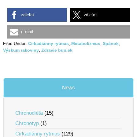
zdieľať
zdieľať
e-mail
Filed Under:
Cirkadiánny rytmus
,
Metabolizmus
,
Spánok
,
Výskum rakoviny
,
Zdravie buniek
News
Chronodieta
(15)
Chronotyp
(1)
Cirkadiánny rytmus
(129)