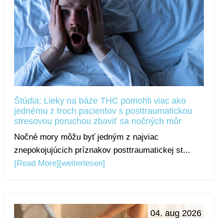
Štúdia: Lieky na báze THC pomohli viac ako
jednému z troch pacientov s posttraumatickou
stresovou poruchou zbaviť sa nočných môr
Nočné mory môžu byť jedným z najviac
znepokojujúcich príznakov posttraumatickej st...
[Read More]
[weiterlesen]
04. aug 2026