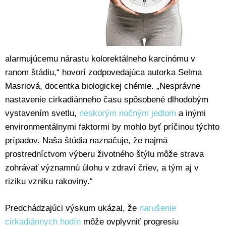
alarmujúcemu nárastu kolorektálneho karcinómu v
ranom štádiu,“ hovorí zodpovedajúca autorka Selma
Masriová, docentka biologickej chémie. „Nesprávne
nastavenie cirkadiánneho času spôsobené dlhodobým
vystavením svetlu,
neskorým nočným jedlom
a inými
environmentálnymi faktormi by mohlo byť príčinou týchto
prípadov. Naša štúdia naznačuje, že najmä
prostredníctvom výberu životného štýlu môže strava
zohrávať významnú úlohu v zdraví čriev, a tým aj v
riziku vzniku rakoviny.“
Predchádzajúci výskum ukázal, že
narušenie
cirkadiánnych hodín
môže ovplyvniť progresiu