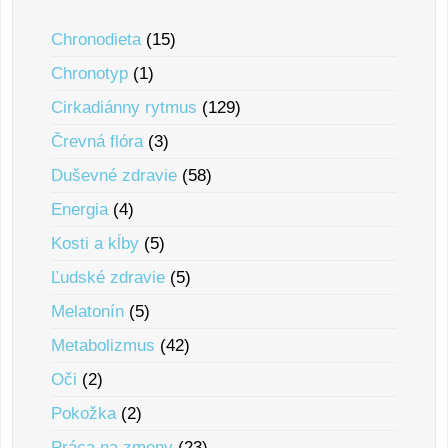
Chronodieta
(15)
Chronotyp
(1)
Cirkadiánny rytmus
(129)
Črevná flóra
(3)
Duševné zdravie
(58)
Energia
(4)
Kosti a kĺby
(5)
Ľudské zdravie
(5)
Melatonín
(5)
Metabolizmus
(42)
Oči
(2)
Pokožka
(2)
Práca na zmeny
(23)