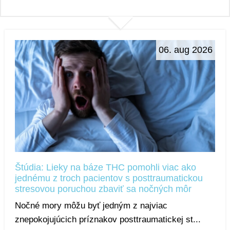
06. aug 2026
Štúdia: Lieky na báze THC pomohli viac ako
jednému z troch pacientov s posttraumatickou
stresovou poruchou zbaviť sa nočných môr
Nočné mory môžu byť jedným z najviac
znepokojujúcich príznakov posttraumatickej st...