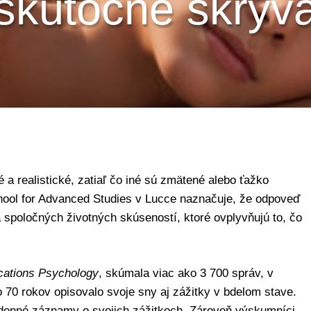
skutočne skrýv
é a realistické, zatiaľ čo iné sú zmätené alebo ťažko
ol for Advanced Studies v Lucce naznačuje, že odpoveď
 spoločných životných skúseností, ktoré ovplyvňujú to, čo
ations Psychology
, skúmala viac ako 3 700 správ, v
 70 rokov opisovalo svoje sny aj zážitky v bdelom stave.
i denné záznamy o svojich zážitkoch. Zároveň výskumníci