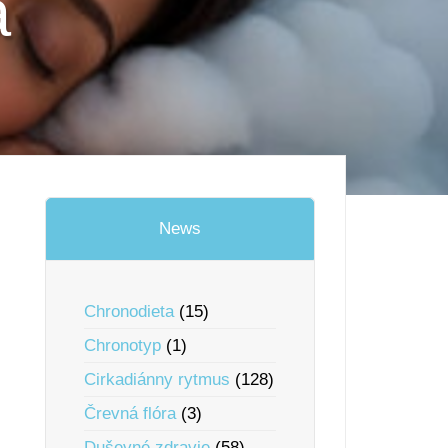
a
News
Chronodieta
(15)
Chronotyp
(1)
Cirkadiánny rytmus
(128)
Črevná flóra
(3)
Duševné zdravie
(58)