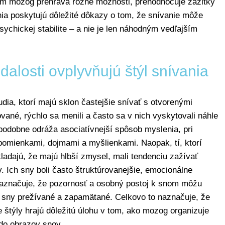
rom mozog prehráva rôzne možnosti, prehodnocuje zážitky
enia poskytujú dôležité dôkazy o tom, že snívanie môže
sychickej stabilite – a nie je len náhodným vedľajším
alosti ovplyvňujú štýl snívania
a, ktorí majú sklon častejšie snívať s otvorenými
ované, rýchlo sa menili a často sa v nich vyskytovali náhle
odobne odráža asociatívnejší spôsob myslenia, pri
omienkami, dojmami a myšlienkami. Naopak, tí, ktorí
adajú, že majú hlbší zmysel, mali tendenciu zažívať
v. Ich sny boli často štruktúrovanejšie, emocionálne
o naznačuje, že pozornosť a osobný postoj k snom môžu
to sny prežívané a zapamätané. Celkovo to naznačuje, že
e štýly hrajú dôležitú úlohu v tom, ako mozog organizuje
do obrazov snov.