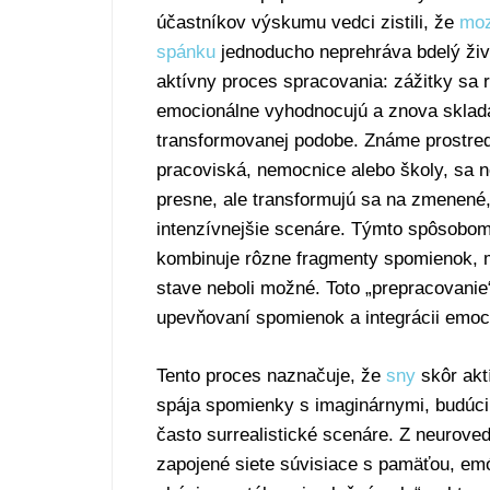
účastníkov výskumu vedci zistili, že
moz
spánku
jednoducho neprehráva bdelý živo
aktívny proces spracovania: zážitky sa r
emocionálne vyhodnocujú a znova sklad
transformovanej podobe. Známe prostred
pracoviská, nemocnice alebo školy, sa 
presne, ale transformujú sa na zmenené
intenzívnejšie scenáre. Týmto spôsobo
kombinuje rôzne fragmenty spomienok, m
stave neboli možné. Toto „prepracovanie“
upevňovaní spomienok a integrácii emoc
Tento proces naznačuje, že
sny
skôr akt
spája spomienky s imaginárnymi, budúci
často surrealistické scenáre. Z neurove
zapojené siete súvisiace s pamäťou, emó