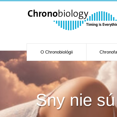
O Chronobiológii
Chronofa
Sny nie sú