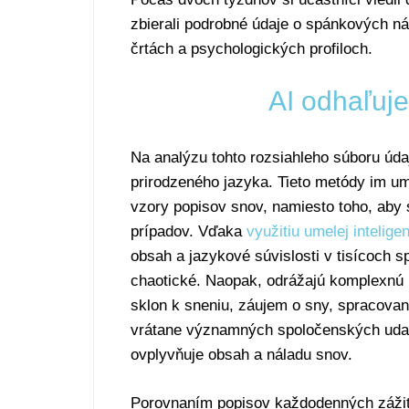
zbierali podrobné údaje o spánkových n
črtách a psychologických profiloch.
AI odhaľuje
Na analýzu tohto rozsiahleho súboru úda
prirodzeného jazyka. Tieto metódy im u
vzory popisov snov, namiesto toho, aby s
prípadov. Vďaka
využitiu umelej intelige
obsah a jazykové súvislosti v tisícoch s
chaotické. Naopak, odrážajú komplexnú i
sklon k sneniu, záujem o sny, spracovan
vrátane významných spoločenských udalo
ovplyvňuje obsah a náladu snov.
Porovnaním popisov každodenných záži