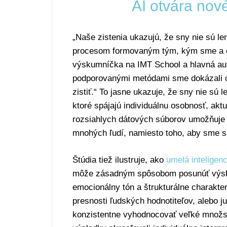
AI otvára nov
„Naše zistenia ukazujú, že sny nie sú 
procesom formovaným tým, kým sme a čí
výskumníčka na IMT School a hlavná aut
podporovanými metódami sme dokázali od
zistiť.“ To jasne ukazuje, že sny nie sú
ktoré spájajú individuálnu osobnosť, akt
rozsiahlych dátových súborov umožňuje p
mnohých ľudí, namiesto toho, aby sme sa
Štúdia tiež ilustruje, ako
umelá inteligenc
môže zásadným spôsobom posunúť výsku
emocionálny tón a štrukturálne charakte
presnosti ľudských hodnotiteľov, alebo 
konzistentne vyhodnocovať veľké množst