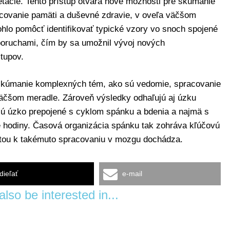
retácie. Tento prístup otvára nové možnosti pre skúmanie
covanie pamäti a duševné zdravie, v oveľa väčšom
hlo pomôcť identifikovať typické vzory vo snoch spojené
oruchami, čím by sa umožnil vývoj nových
stupov.
 skúmanie komplexných tém, ako sú vedomie, spracovanie
äčšom meradle. Zároveň výsledky odhaľujú aj úzku
 sú úzko prepojené s cyklom spánku a bdenia a najmä s
né hodiny. Časová organizácia spánku tak zohráva kľúčovú
zitou k takémuto spracovaniu v mozgu dochádza.
dieľať
e-mail
lso be interested in...