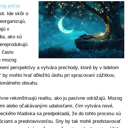
og počas
t. Ide skôr o
eorganizujú,
ajú v
ia, ako sú
nereprodukujú
, často
m mozog
ení perspektívy a vytvára prechody, ktoré by v bdelom
 by mohlo hrať dôležitú úlohu pri spracovaní zážitkov,
ionálneho obsahu.
ívne rekonštruujú realitu, ako ju pasívne odrážajú. Mozog
mi alebo očakávanými udalosťami, čím vytvára nové,
deckého hľadiska sa predpokladá, že do tohto procesu sú
ciami a predstavivosťou. Sny by tak mohli predstavovať