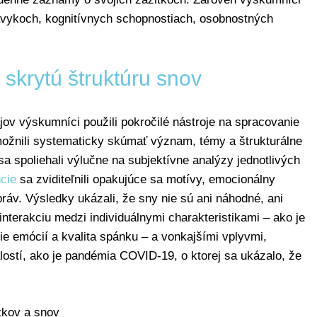
ávykoch, kognitívnych schopnostiach, osobnostných
 skrytú štruktúru snov
jov výskumníci použili pokročilé nástroje na spracovanie
možnili systematicky skúmať význam, témy a štrukturálne
a spoliehali výlučne na subjektívne analýzy jednotlivých
ncie
sa zviditeľnili opakujúce sa motívy, emocionálny
práv. Výsledky ukázali, že sny nie sú ani náhodné, ani
nterakciu medzi individuálnymi charakteristikami – ako je
ie emócií a kvalita spánku – a vonkajšími vplyvmi,
stí, ako je pandémia COVID-19, o ktorej sa ukázalo, že
tkov a snov