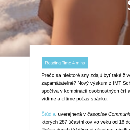
Prečo sa niektoré sny zdajú byť také živ
zapamätateľné? Nový výskum z IMT Scho
spočíva v kombinácii osobnostných čŕt a
vidíme a cítime počas spánku.
Štúdia
, uverejnená v
časopise Communic
ktorých 287 účastníkov vo veku od 18 do
Počas dvoch týždňov si účastníci viedl