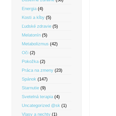
Energia
(4)
Kosti a kĺby
(5)
Ľudské zdravie
(5)
Melatonín
(5)
Metabolizmus
(42)
Oči
(2)
Pokožka
(2)
Práca na zmeny
(23)
Spánok
(147)
Starnutie
(9)
Svetelná terapia
(4)
Uncategorized @sk
(1)
Vlasy a nechty
(1)