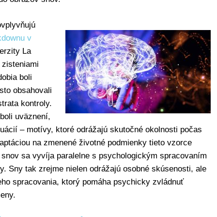
ovplyvňujú
kdownu v
rzity La
zisteniami
obia boli
sto obsahovali
rata kontroly.
boli uväznení,
ituácií – motívy, ktoré odrážajú skutočné okolnosti počas
daptáciou na zmenené životné podmienky tieto vzorce
h snov sa vyvíja paralelne s psychologickým spracovaním
. Sny tak zrejme nielen odrážajú osobné skúsenosti, ale
eho spracovania, ktorý pomáha psychicky zvládnuť
meny.