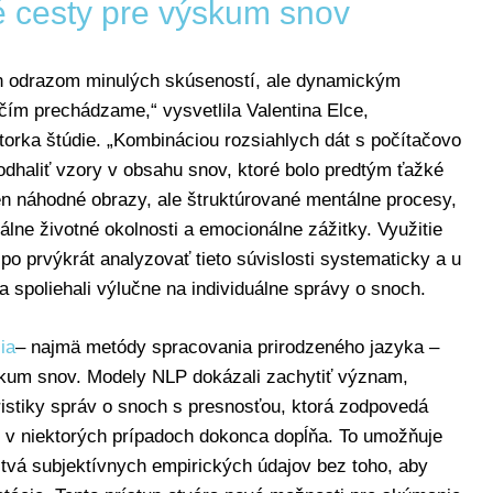
é cesty pre výskum snov
len odrazom minulých skúseností, ale dynamickým
m prechádzame,“ vysvetlila Valentina Elce,
orka štúdie. „Kombináciou rozsiahlych dát s počítačovo
haliť vzory v obsahu snov, ktoré bolo predtým ťažké
 len náhodné obrazy, ale štruktúrované mentálne procesy,
uálne životné okolnosti a emocionálne zážitky. Využitie
o prvýkrát analyzovať tieto súvislosti systematicky a u
 spoliehali výlučne na individuálne správy o snoch.
ia
– najmä metódy spracovania prirodzeného jazyka –
m snov. Modely NLP dokázali zachytiť význam,
ristiky správ o snoch s presnosťou, ktorá zodpovedá
ju v niektorých prípadoch dokonca dopĺňa. To umožňuje
vá subjektívnych empirických údajov bez toho, aby