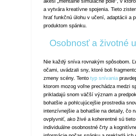
akési „mentálne simulačné pole“, v kto
a vytvára kreatívne spojenia. Tieto zist
hrať funkčnú úlohu v učení, adaptácii a p
produktom spánku.
Osobnosť a životné ud
Nie každý sníva rovnakým spôsobom. Ľudi
očami, uvádzali sny, ktoré boli fragment
zmeny scény. Tento
typ snívania
pravdep
ktorom mozog voľne prechádza medzi sp
prikladajú snom väčší význam a predpokl
bohatšie a pohlcujúcejšie prostredia sno
intenzívnejšie a bohatšie na detaily, č
ovplyvniť, ako živé a koherentné sú tie
individuálne osobnostné črty a kognitívn
informácie počas spánku a prekladá ich 