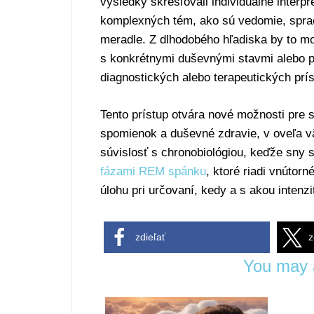
výsledky skresľovali individuálne interp
komplexných tém, ako sú vedomie, spra
meradle. Z dlhodobého hľadiska by to mo
s konkrétnymi duševnými stavmi alebo p
diagnostických alebo terapeutických prí
Tento prístup otvára nové možnosti pre
spomienok a duševné zdravie, v oveľa v
súvislosť s chronobiológiou, keďže sny
fázami REM spánku
, ktoré riadi vnútor
úlohu pri určovaní, kedy a s akou inten
zdieľať
z
You may a