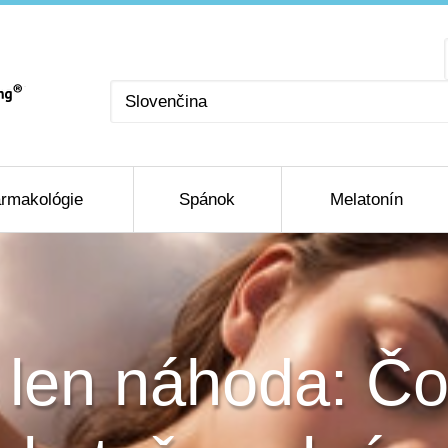
Vyberte
jazyk
rmakológie
Spánok
Melatonín
 len náhoda: Čo