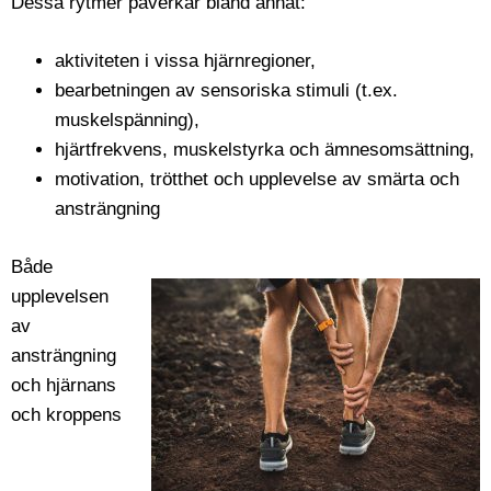
Dessa rytmer påverkar bland annat:
aktiviteten i vissa hjärnregioner,
bearbetningen av sensoriska stimuli (t.ex.
muskelspänning),
hjärtfrekvens, muskelstyrka och ämnesomsättning,
motivation, trötthet och upplevelse av smärta och
ansträngning
Både
upplevelsen
av
ansträngning
och hjärnans
och kroppens