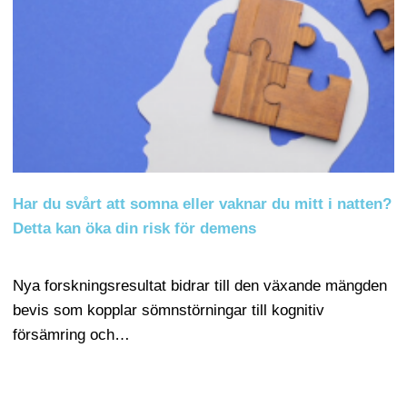
Har du svårt att somna eller vaknar du mitt i natten?
Detta kan öka din risk för demens
Nya forskningsresultat bidrar till den växande mängden
bevis som kopplar sömnstörningar till kognitiv
försämring och…