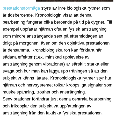
prestationsförmåga
styrs av inre biologiska rytmer som
är tidsberoende. Kronobiologin visar att denna
bearbetning fungerar olika beroende på tid på dygnet. Till
exempel uppfattar hjärnan ofta en fysisk ansträngning
som mindre ansträngande sent på eftermiddagen än
tidigt på morgonen, även om den objektiva prestationen
är densamma. Kronobiologiska rön kan förklara när
sådana effekter (t.ex. minskad upplevelse av
ansträngning genom vibrationer) är särskilt starka eller
svaga och hur man kan lägga upp träningen så att den
subjektivt känns lättare. Kronobiologiska rytmer styr hur
hjärnan och nervsystemet tolkar kroppsliga signaler som
muskelspänning, trötthet och ansträngning.
Senvibrationer förändrar just denna centrala bearbetning
och frikopplar den subjektiva uppfattningen av
ansträngning från den faktiska fysiska prestationen.