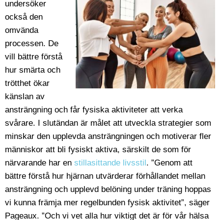
undersöker
också den
omvända
processen. De
vill bättre förstå
hur smärta och
trötthet ökar
känslan av
ansträngning och får fysiska aktiviteter att verka
svårare. I slutändan är målet att utveckla strategier som
minskar den upplevda ansträngningen och motiverar fler
människor att bli fysiskt aktiva, särskilt de som för
närvarande har en
stillasittande livsstil
. ”Genom att
bättre förstå hur hjärnan utvärderar förhållandet mellan
ansträngning och upplevd belöning under träning hoppas
vi kunna främja mer regelbunden fysisk aktivitet”, säger
Pageaux. ”Och vi vet alla hur viktigt det är för vår hälsa