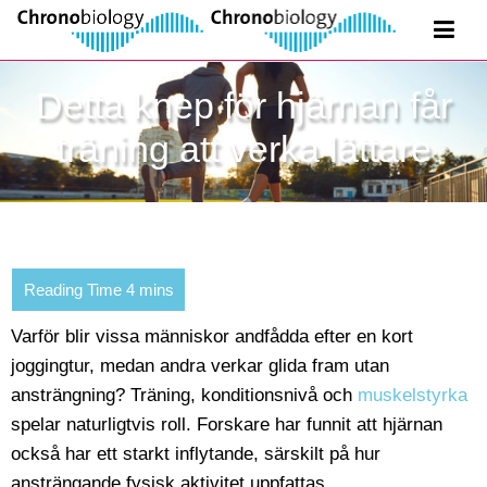
Detta knep för hjärnan får
träning att verka lättare
Varför blir vissa människor andfådda efter en kort
joggingtur, medan andra verkar glida fram utan
ansträngning? Träning, konditionsnivå och
muskelstyrka
spelar naturligtvis roll. Forskare har funnit att hjärnan
också har ett starkt inflytande, särskilt på hur
ansträngande fysisk aktivitet uppfattas.