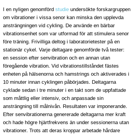
I en nyligen genomförd
studie
undersökte forskargruppen
om vibrationer i vissa senor kan minska den upplevda
ansträngningen vid cykling. De använde en bärbar
vibrationsenhet som var utformad för att stimulera senor
före träning. Frivilliga deltog i laboratorietester på en
stationär cykel. Varje deltagare genomförde två tester:
en session efter senvibration och en annan utan
föregående vibration. Vid vibrationstillståndet fästes
enheten på hälsenorna och hamstrings och aktiverades i
10 minuter innan cyklingen påbörjades. Deltagarna
cyklade sedan i tre minuter i en takt som de uppfattade
som måttlig eller intensiv, och anpassade sin
ansträngning till målnivån. Resultaten var imponerande.
Efter senvibrationerna genererade deltagarna mer kraft
och hade högre hjärtfrekvens än under sessionerna utan
vibrationer. Trots att deras kroppar arbetade hårdare