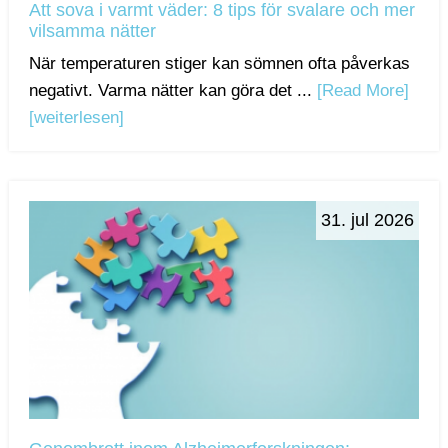
Att sova i varmt väder: 8 tips för svalare och mer
vilsamma nätter
När temperaturen stiger kan sömnen ofta påverkas
negativt. Varma nätter kan göra det ...
[Read More]
[weiterlesen]
31. jul 2026