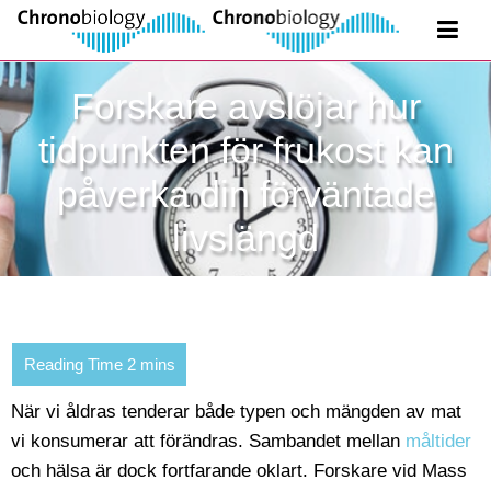
Forskare avslöjar hur
tidpunkten för frukost kan
påverka din förväntade
livslängd
När vi åldras tenderar både typen och mängden av mat
vi konsumerar att förändras. Sambandet mellan
måltider
och hälsa är dock fortfarande oklart. Forskare vid Mass