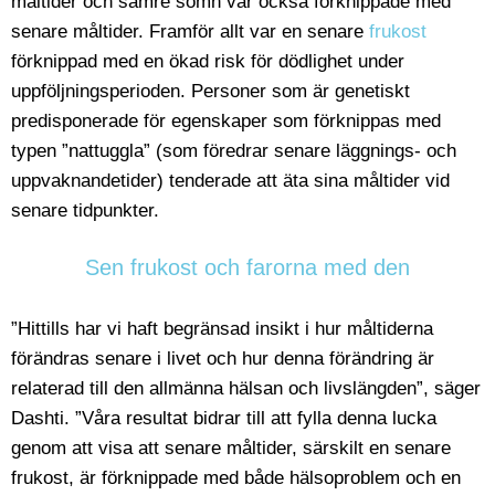
måltider och sämre sömn var också förknippade med
senare måltider. Framför allt var en senare
frukost
förknippad med en ökad risk för dödlighet under
uppföljningsperioden. Personer som är genetiskt
predisponerade för egenskaper som förknippas med
typen ”nattuggla” (som föredrar senare läggnings- och
uppvaknandetider) tenderade att äta sina måltider vid
senare tidpunkter.
Sen frukost och farorna med den
”Hittills har vi haft begränsad insikt i hur måltiderna
förändras senare i livet och hur denna förändring är
relaterad till den allmänna hälsan och livslängden”, säger
Dashti. ”Våra resultat bidrar till att fylla denna lucka
genom att visa att senare måltider, särskilt en senare
frukost, är förknippade med både hälsoproblem och en