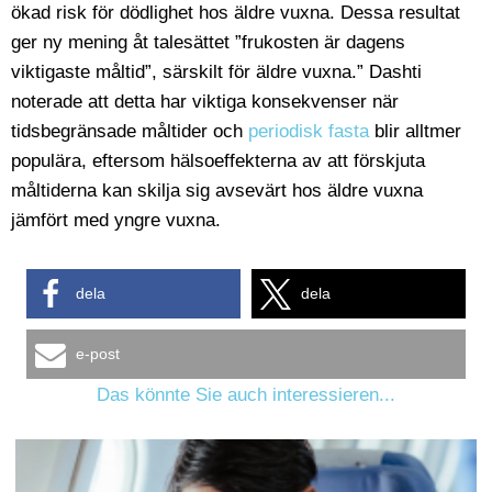
ökad risk för dödlighet hos äldre vuxna. Dessa resultat
ger ny mening åt talesättet ”frukosten är dagens
viktigaste måltid”, särskilt för äldre vuxna.” Dashti
noterade att detta har viktiga konsekvenser när
tidsbegränsade måltider och
periodisk fasta
blir alltmer
populära, eftersom hälsoeffekterna av att förskjuta
måltiderna kan skilja sig avsevärt hos äldre vuxna
jämfört med yngre vuxna.
dela
dela
e-post
Das könnte Sie auch interessieren...