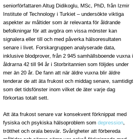
seniorförfattaren Altug Didikoglu, MSc, PhD, från Izmir
Institute of Technology i Turkiet – undersökte viktiga
aspekter av måltider som är relevanta för åldrande
befolkningar för att avgöra om vissa mönster kan
signalera eller till och med påverka hälsoresultaten
senare i livet. Forskargruppen analyserade data,
inklusive blodprover, från 2 945 samhällsboende vuxna i
åldrarna 42 till 94 år i Storbritannien som följdes under
mer än 20 år. De fann att när äldre vuxna blir äldre
tenderar de att äta frukost och middag senare, samtidigt
som det tidsfönster inom vilket de äter varje dag
förkortas totalt sett.
Att äta frukost senare var konsekvent förknippat med
fysiska och psykiska hälsoproblem som
depression
,
trötthet och orala besvär. Svårigheter att förbereda