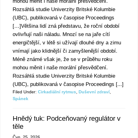
mohou měnit i naše morální přesvědčení.
Rozsáhlá studie Univerzity Britské Kolumbie
(UBC), publikovaná v časopise Proceedings
[…]Většina lidí zná představu, že roční období
ovlivňují naši náladu. Mnozí se na jaře cítí
energičtější, v létě si užívají dlouhé dny a zimu
vnímají jako klidnější či zamyšlenější období.
Méně známé však je, že se v průběhu roku
mohou měnit i naše morální přesvědčení.
Rozsáhlá studie Univerzity Britské Kolumbie
(UBC), publikovaná v časopise Proceedings [...]
Filed Under:
Cirkadiální rytmus
,
Duševní zdraví
,
Spánek
Hnědý tuk: Podceňovaný regulátor v
těle
Čvn. 25, 2026