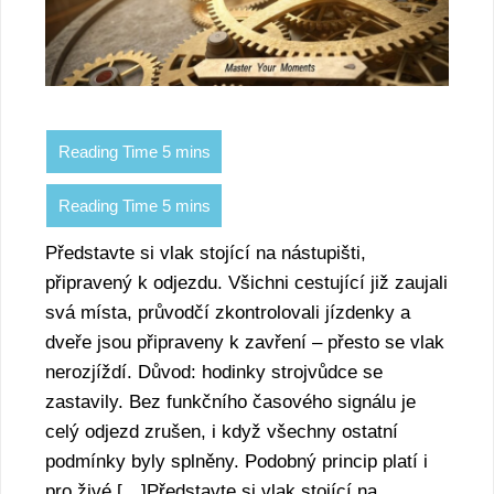
Představte si vlak stojící na nástupišti,
připravený k odjezdu. Všichni cestující již zaujali
svá místa, průvodčí zkontrolovali jízdenky a
dveře jsou připraveny k zavření – přesto se vlak
nerozjíždí. Důvod: hodinky strojvůdce se
zastavily. Bez funkčního časového signálu je
celý odjezd zrušen, i když všechny ostatní
podmínky byly splněny. Podobný princip platí i
pro živé […]Představte si vlak stojící na