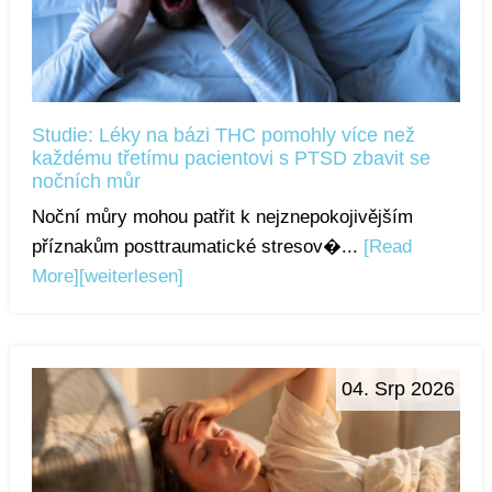
Studie: Léky na bázi THC pomohly více než
každému třetímu pacientovi s PTSD zbavit se
nočních můr
Noční můry mohou patřit k nejznepokojivějším
příznakům posttraumatické stresov�...
[Read
More]
[weiterlesen]
04. Srp 2026