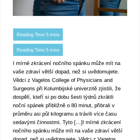
I mírné zkrácení nočního spánku může mít na
vaše zdraví větší dopad, než si uvědomujete.
Vědci z Vagelos College of Physicians and
Surgeons při Kolumbijské univerzitě zjistili, že
dospělí, kteří si po dobu šesti týdnů zkrátili
noční spánek přibližně o 80 minut, přibrali v
průměru asi půl kilogramu a trávili více času
sedavými činnostmi. Tyto […]I mírné zkrácení
nočního spánku může mít na vaše zdraví větší
dopad, než si uvědomujete. Vědci z Vagelos