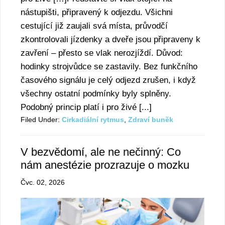
nástupišti, připravený k odjezdu. Všichni
cestující již zaujali svá místa, průvodčí
zkontrolovali jízdenky a dveře jsou připraveny k
zavření – přesto se vlak nerozjíždí. Důvod:
hodinky strojvůdce se zastavily. Bez funkčního
časového signálu je celý odjezd zrušen, i když
všechny ostatní podmínky byly splněny.
Podobný princip platí i pro živé [...]
Filed Under:
Cirkadiální rytmus
,
Zdraví bunĕk
V bezvědomí, ale ne nečinný: Co
nám anestézie prozrazuje o mozku
Čvc. 02, 2026