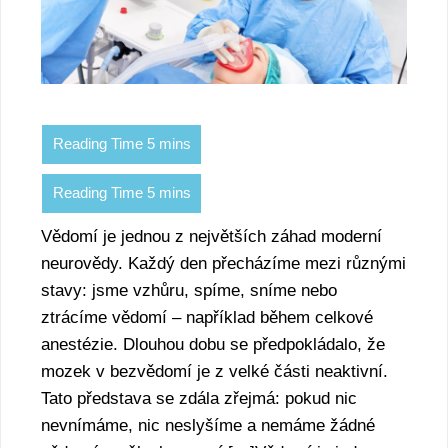
Vědomí je jednou z největších záhad moderní
neurovědy. Každý den přecházíme mezi různými
stavy: jsme vzhůru, spíme, sníme nebo
ztrácíme vědomí – například během celkové
anestézie. Dlouhou dobu se předpokládalo, že
mozek v bezvědomí je z velké části neaktivní.
Tato představa se zdála zřejmá: pokud nic
nevnímáme, nic neslyšíme a nemáme žádné