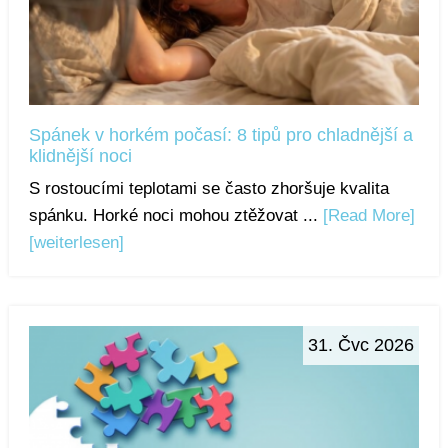
Spánek v horkém počasí: 8 tipů pro chladnější a
klidnější noci
S rostoucími teplotami se často zhoršuje kvalita
spánku. Horké noci mohou ztěžovat ...
[Read More]
[weiterlesen]
31. Čvc 2026