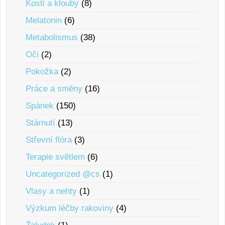
Kosti a klouby
(8)
Melatonin
(6)
Metabolismus
(38)
Oči
(2)
Pokožka
(2)
Práce a smĕny
(16)
Spánek
(150)
Stárnutí
(13)
Střevní flóra
(3)
Terapie svĕtlem
(6)
Uncategorized @cs
(1)
Vlasy a nehty
(1)
Výzkum léčby rakoviny
(4)