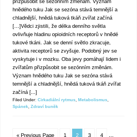
přizpůsobit se sezónním změnám. Význam
hnědého tuku Jak se sezóna stává temnější a
chladnější, hnědá tuková tkáň zvířat začíná
[…]Vědci zjistili, že délka denního světla
ovlivňuje hladinu opioidních receptorů v hnědé
tukové tkáni. Jak se denní světlo zkracuje,
aktivita receptorů se zvyšuje. Podobný jev se
vyskytuje i v mozku. Oba jevy pomáhají lidem i
zvířatům přizpůsobit se sezónním změnám.
Význam hnědého tuku Jak se sezóna stává
temnější a chladnější, hnědá tuková tkáň zvířat
začíná [...]
Filed Under:
Cirkadiální rytmus
,
Metabolismus
,
Spánek
,
Zdraví bunĕk
« Previous Page
1
2
3
4
…