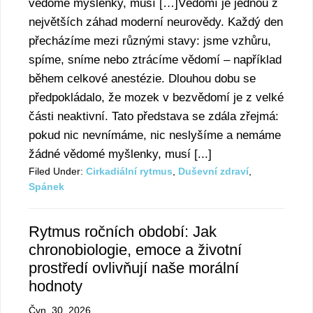
vědomé myšlenky, musí […]Vědomí je jednou z
největších záhad moderní neurovědy. Každý den
přecházíme mezi různými stavy: jsme vzhůru,
spíme, sníme nebo ztrácíme vědomí – například
během celkové anestézie. Dlouhou dobu se
předpokládalo, že mozek v bezvědomí je z velké
části neaktivní. Tato představa se zdála zřejmá:
pokud nic nevnímáme, nic neslyšíme a nemáme
žádné vědomé myšlenky, musí [...]
Filed Under:
Cirkadiální rytmus
,
Duševní zdraví
,
Spánek
Rytmus ročních období: Jak
chronobiologie, emoce a životní
prostředí ovlivňují naše morální
hodnoty
Čvn. 30, 2026