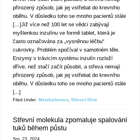
přirozený způsob, jak jej vstřebat do krevního
oběhu. V důsledku toho se mnoho pacientů stále
[…]Již více než 100 let se vědci zabývají
myšlenkou inzulínu ve formě tablet, která je
často označována za „vysněnou léčbu“
cukrovky. Problém spočíval v samotném těle.
Enzymy v trávicím systému inzulín rozloží
dříve, než stačí začít působit, a střeva nemají
přirozený způsob, jak jej vstřebat do krevního
oběhu. V důsledku toho se mnoho pacientů stále
[...]
Filed Under:
Metabolismus
,
Střevní flóra
Střevní molekula zpomaluje spalování
tuků během půstu
Srp. 23, 2024