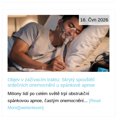
16. Čvn 2026
Objev v zažívacím traktu: Skrytý spouštěč
srdečních onemocnění u spánkové apnoe
Miliony lidí po celém světě trpí obstrukční
spánkovou apnoe, častým onemocnění...
[Read
More]
[weiterlesen]