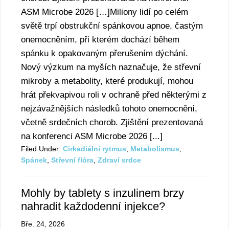
ASM Microbe 2026 […]Miliony lidí po celém
světě trpí obstrukční spánkovou apnoe, častým
onemocněním, při kterém dochází během
spánku k opakovaným přerušením dýchání.
Nový výzkum na myších naznačuje, že střevní
mikroby a metabolity, které produkují, mohou
hrát překvapivou roli v ochraně před některými z
nejzávažnějších následků tohoto onemocnění,
včetně srdečních chorob. Zjištění prezentovaná
na konferenci ASM Microbe 2026 [...]
Filed Under:
Cirkadiální rytmus
,
Metabolismus
,
Spánek
,
Střevní flóra
,
Zdraví srdce
Mohly by tablety s inzulinem brzy
nahradit každodenní injekce?
Bře. 24, 2026