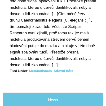
této době signál spalování tuků. Přestože přesná
molekula, kterou u červů identifikovali, nebyla
dosud u lidí zkoumána, […]Čím méně červ
druhu Caenorhabditis elegans (C. elegans ) jí ,
tím pomaleji ztrácí tuk. Vědci ze Scripps
Research nyní zjistili, proč tomu tak je: malá
molekula produkovaná střevem červů během
hladovění putuje do mozku a blokuje v této době
signál spalování tuků. Přestože přesná
molekula, kterou u červů identifikovali, nebyla
dosud u lidí zkoumána, [...]
Filed Under:
Metabolismus
,
Střevní flóra
News