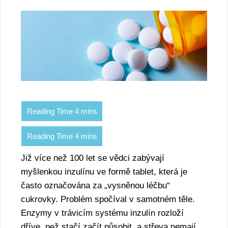
Již více než 100 let se vědci zabývají
myšlenkou inzulínu ve formě tablet, která je
často označována za „vysněnou léčbu“
cukrovky. Problém spočíval v samotném těle.
Enzymy v trávicím systému inzulín rozloží
dříve, než stačí začít působit, a střeva nemají