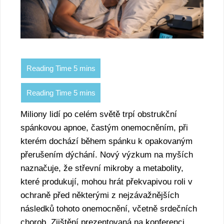
Miliony lidí po celém světě trpí obstrukční
spánkovou apnoe, častým onemocněním, při
kterém dochází během spánku k opakovaným
přerušením dýchání. Nový výzkum na myších
naznačuje, že střevní mikroby a metabolity,
které produkují, mohou hrát překvapivou roli v
ochraně před některými z nejzávažnějších
následků tohoto onemocnění, včetně srdečních
chorob. Zjištění prezentovaná na konferenci