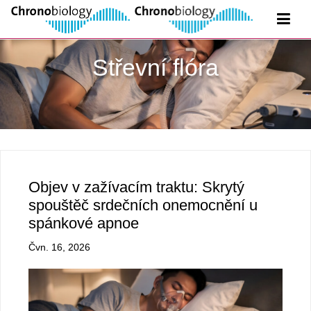
Střevní flóra
Objev v zažívacím traktu: Skrytý
spouštěč srdečních onemocnění u
spánkové apnoe
Čvn. 16, 2026