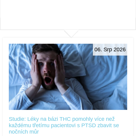
06. Srp 2026
Studie: Léky na bázi THC pomohly více než
každému třetímu pacientovi s PTSD zbavit se
nočních můr