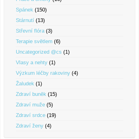
Spánek
(150)
Stárnutí
(13)
Střevní flóra
(3)
Terapie svĕtlem
(6)
Uncategorized @cs
(1)
Vlasy a nehty
(1)
Výzkum léčby rakoviny
(4)
Žaludek
(1)
Zdraví bunĕk
(15)
Zdraví muže
(5)
Zdraví srdce
(19)
Zdraví ženy
(4)