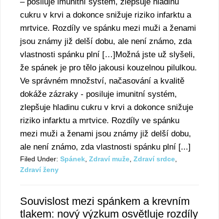
– posiluje imunitní systém, zlepšuje hladinu
cukru v krvi a dokonce snižuje riziko infarktu a
mrtvice. Rozdíly ve spánku mezi muži a ženami
jsou známy již delší dobu, ale není známo, zda
vlastnosti spánku plní […]Možná jste už slyšeli,
že spánek je pro tělo jakousi kouzelnou pilulkou.
Ve správném množství, načasování a kvalitě
dokáže zázraky - posiluje imunitní systém,
zlepšuje hladinu cukru v krvi a dokonce snižuje
riziko infarktu a mrtvice. Rozdíly ve spánku
mezi muži a ženami jsou známy již delší dobu,
ale není známo, zda vlastnosti spánku plní [...]
Filed Under:
Spánek
,
Zdraví muže
,
Zdraví srdce
,
Zdraví ženy
Souvislost mezi spánkem a krevním
tlakem: nový výzkum osvětluje rozdíly