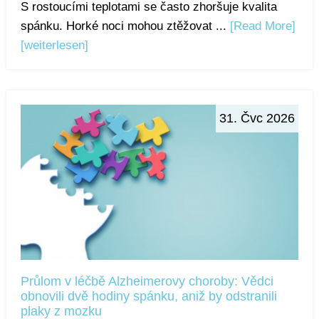
S rostoucími teplotami se často zhoršuje kvalita
spánku. Horké noci mohou ztěžovat ...
[Read More]
[weiterlesen]
31. Čvc 2026
Průlom v léčbě Alzheimerovy choroby: Vědci
obnovili dvě hodiny spánku, aniž by odstranili
plaky z mozku