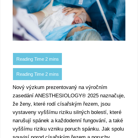
Nový výzkum prezentovaný na výročním
zasedání ANESTHESIOLOGY® 2025 naznačuje,
že ženy, které rodí císařským řezem, jsou
vystaveny vyššímu riziku silných bolestí, které
narušují spánek a každodenní fungování, a také
vyššímu riziku vzniku poruch spánku. Jak spolu
souvisí porod císařským řezem a poruchy