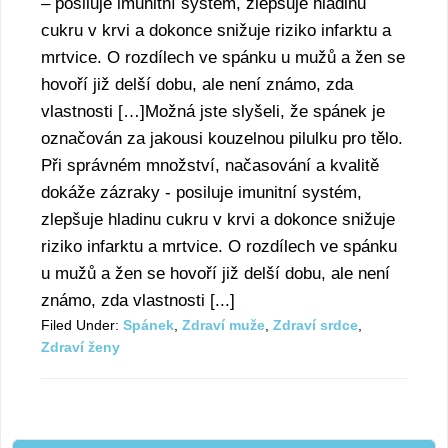
– posiluje imunitní systém, zlepšuje hladinu
cukru v krvi a dokonce snižuje riziko infarktu a
mrtvice. O rozdílech ve spánku u mužů a žen se
hovoří již delší dobu, ale není známo, zda
vlastnosti […]Možná jste slyšeli, že spánek je
označován za jakousi kouzelnou pilulku pro tělo.
Při správném množství, načasování a kvalitě
dokáže zázraky - posiluje imunitní systém,
zlepšuje hladinu cukru v krvi a dokonce snižuje
riziko infarktu a mrtvice. O rozdílech ve spánku
u mužů a žen se hovoří již delší dobu, ale není
známo, zda vlastnosti [...]
Filed Under:
Spánek
,
Zdraví muže
,
Zdraví srdce
,
Zdraví ženy