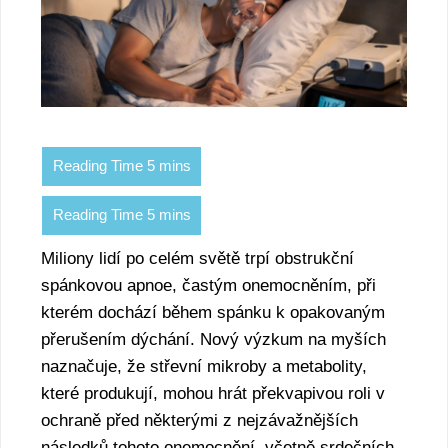
Miliony lidí po celém světě trpí obstrukční
spánkovou apnoe, častým onemocněním, při
kterém dochází během spánku k opakovaným
přerušením dýchání. Nový výzkum na myších
naznačuje, že střevní mikroby a metabolity,
které produkují, mohou hrát překvapivou roli v
ochraně před některými z nejzávažnějších
následků tohoto onemocnění, včetně srdečních