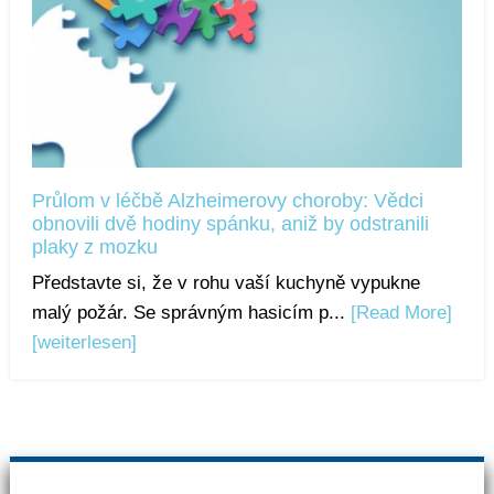
Průlom v léčbě Alzheimerovy choroby: Vědci
obnovili dvě hodiny spánku, aniž by odstranili
plaky z mozku
Představte si, že v rohu vaší kuchyně vypukne
malý požár. Se správným hasicím p...
[Read More]
[weiterlesen]