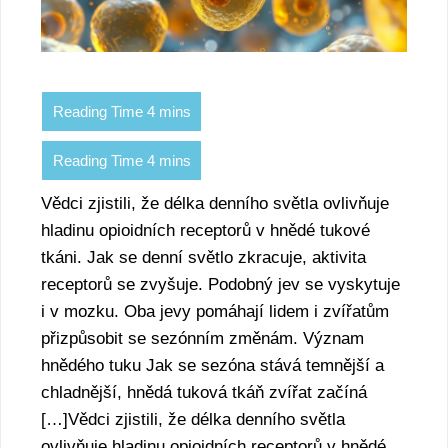
Vědci zjistili, že délka denního světla ovlivňuje
hladinu opioidních receptorů v hnědé tukové
tkáni. Jak se denní světlo zkracuje, aktivita
receptorů se zvyšuje. Podobný jev se vyskytuje
i v mozku. Oba jevy pomáhají lidem i zvířatům
přizpůsobit se sezónním změnám. Význam
hnědého tuku Jak se sezóna stává temnější a
chladnější, hnědá tuková tkáň zvířat začíná
[…]Vědci zjistili, že délka denního světla
ovlivňuje hladinu opioidních receptorů v hnědé