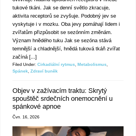
tukové tkáni. Jak se denní světlo zkracuje,
aktivita receptorů se zvyšuje. Podobný jev se
vyskytuje i v mozku. Oba jevy pomáhají lidem i
zvířatům přizpůsobit se sezónním změnám.
Význam hnědého tuku Jak se sezóna stává
temnější a chladnější, hnědá tuková tkáň zvířat
začíná [...]
Filed Under:
Cirkadiální rytmus
,
Metabolismus
,
Spánek
,
Zdraví bunĕk
Objev v zažívacím traktu: Skrytý
spouštěč srdečních onemocnění u
spánkové apnoe
Čvn. 16, 2026