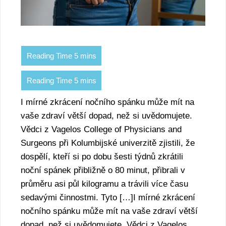
I mírné zkrácení nočního spánku může mít na
vaše zdraví větší dopad, než si uvědomujete.
Vědci z Vagelos College of Physicians and
Surgeons při Kolumbijské univerzitě zjistili, že
dospělí, kteří si po dobu šesti týdnů zkrátili
noční spánek přibližně o 80 minut, přibrali v
průměru asi půl kilogramu a trávili více času
sedavými činnostmi. Tyto […]I mírné zkrácení
nočního spánku může mít na vaše zdraví větší
dopad, než si uvědomujete. Vědci z Vagelos