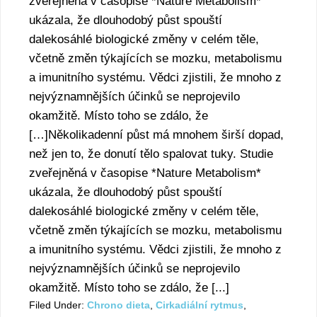
zveřejněná v časopise *Nature Metabolism*
ukázala, že dlouhodobý půst spouští
dalekosáhlé biologické změny v celém těle,
včetně změn týkajících se mozku, metabolismu
a imunitního systému. Vědci zjistili, že mnoho z
nejvýznamnějších účinků se neprojevilo
okamžitě. Místo toho se zdálo, že
[…]Několikadenní půst má mnohem širší dopad,
než jen to, že donutí tělo spalovat tuky. Studie
zveřejněná v časopise *Nature Metabolism*
ukázala, že dlouhodobý půst spouští
dalekosáhlé biologické změny v celém těle,
včetně změn týkajících se mozku, metabolismu
a imunitního systému. Vědci zjistili, že mnoho z
nejvýznamnějších účinků se neprojevilo
okamžitě. Místo toho se zdálo, že [...]
Filed Under:
Chrono dieta
,
Cirkadiální rytmus
,