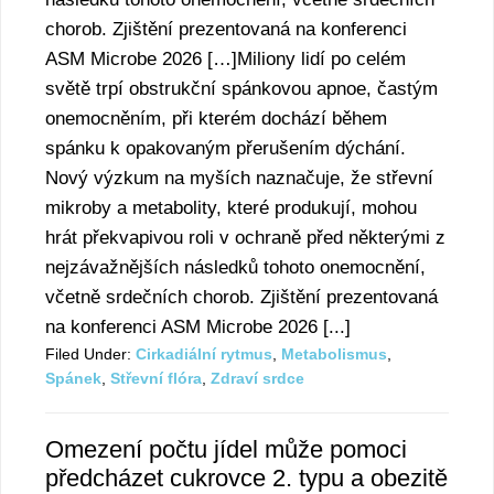
chorob. Zjištění prezentovaná na konferenci
ASM Microbe 2026 […]Miliony lidí po celém
světě trpí obstrukční spánkovou apnoe, častým
onemocněním, při kterém dochází během
spánku k opakovaným přerušením dýchání.
Nový výzkum na myších naznačuje, že střevní
mikroby a metabolity, které produkují, mohou
hrát překvapivou roli v ochraně před některými z
nejzávažnějších následků tohoto onemocnění,
včetně srdečních chorob. Zjištění prezentovaná
na konferenci ASM Microbe 2026 [...]
Filed Under:
Cirkadiální rytmus
,
Metabolismus
,
Spánek
,
Střevní flóra
,
Zdraví srdce
Omezení počtu jídel může pomoci
předcházet cukrovce 2. typu a obezitě