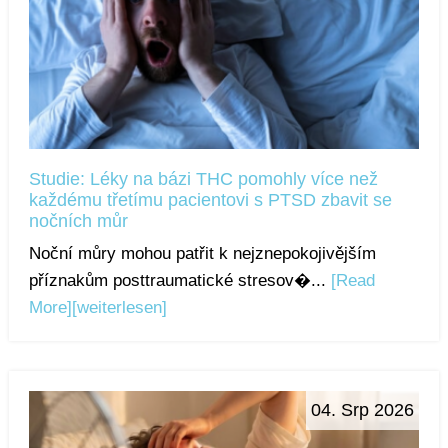
Studie: Léky na bázi THC pomohly více než
každému třetímu pacientovi s PTSD zbavit se
nočních můr
Noční můry mohou patřit k nejznepokojivějším
příznakům posttraumatické stresov�...
[Read
More]
[weiterlesen]
04. Srp 2026