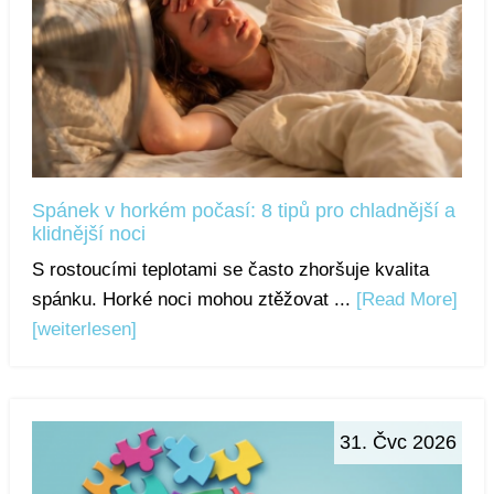
Spánek v horkém počasí: 8 tipů pro chladnější a
klidnější noci
S rostoucími teplotami se často zhoršuje kvalita
spánku. Horké noci mohou ztěžovat ...
[Read More]
[weiterlesen]
31. Čvc 2026