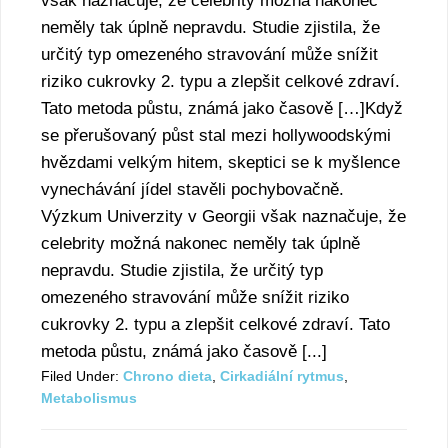
však naznačuje, že celebrity možná nakonec
neměly tak úplně nepravdu. Studie zjistila, že
určitý typ omezeného stravování může snížit
riziko cukrovky 2. typu a zlepšit celkové zdraví.
Tato metoda půstu, známá jako časově […]Když
se přerušovaný půst stal mezi hollywoodskými
hvězdami velkým hitem, skeptici se k myšlence
vynechávání jídel stavěli pochybovačně.
Výzkum Univerzity v Georgii však naznačuje, že
celebrity možná nakonec neměly tak úplně
nepravdu. Studie zjistila, že určitý typ
omezeného stravování může snížit riziko
cukrovky 2. typu a zlepšit celkové zdraví. Tato
metoda půstu, známá jako časově [...]
Filed Under:
Chrono dieta
,
Cirkadiální rytmus
,
Metabolismus