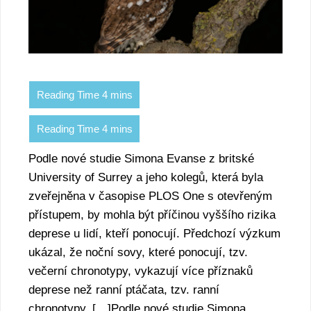
Podle nové studie Simona Evanse z britské
University of Surrey a jeho kolegů, která byla
zveřejněna v časopise PLOS One s otevřeným
přístupem, by mohla být příčinou vyššího rizika
deprese u lidí, kteří ponocují. Předchozí výzkum
ukázal, že noční sovy, které ponocují, tzv.
večerní chronotypy, vykazují více příznaků
deprese než ranní ptáčata, tzv. ranní
chronotypy. […]Podle nové studie Simona