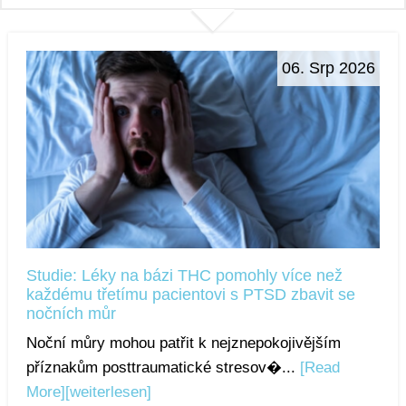
06. Srp 2026
Studie: Léky na bázi THC pomohly více než
každému třetímu pacientovi s PTSD zbavit se
nočních můr
Noční můry mohou patřit k nejznepokojivějším
příznakům posttraumatické stresov�...
[Read
More]
[weiterlesen]