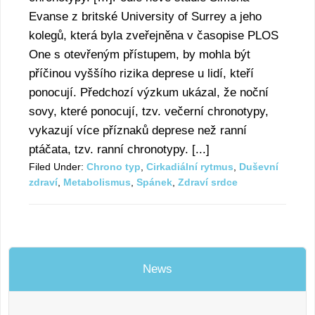
Evanse z britské University of Surrey a jeho
kolegů, která byla zveřejněna v časopise PLOS
One s otevřeným přístupem, by mohla být
příčinou vyššího rizika deprese u lidí, kteří
ponocují. Předchozí výzkum ukázal, že noční
sovy, které ponocují, tzv. večerní chronotypy,
vykazují více příznaků deprese než ranní
ptáčata, tzv. ranní chronotypy. [...]
Filed Under:
Chrono typ
,
Cirkadiální rytmus
,
Duševní
zdraví
,
Metabolismus
,
Spánek
,
Zdraví srdce
News