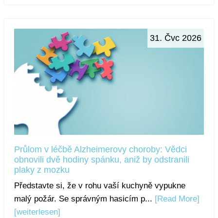
31. Čvc 2026
Průlom v léčbě Alzheimerovy choroby: Vědci
obnovili dvě hodiny spánku, aniž by odstranili
plaky z mozku
Představte si, že v rohu vaší kuchyně vypukne
malý požár. Se správným hasicím p...
[Read More]
[weiterlesen]