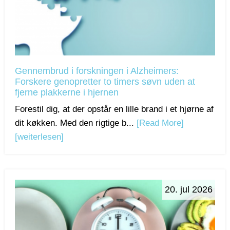
Gennembrud i forskningen i Alzheimers:
Forskere genopretter to timers søvn uden at
fjerne plakkerne i hjernen
Forestil dig, at der opstår en lille brand i et hjørne af
dit køkken. Med den rigtige b...
[Read More]
[weiterlesen]
20. jul 2026