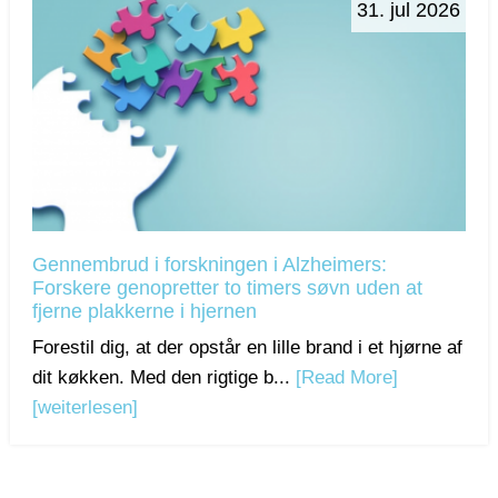
31. jul 2026
Gennembrud i forskningen i Alzheimers:
Forskere genopretter to timers søvn uden at
fjerne plakkerne i hjernen
Forestil dig, at der opstår en lille brand i et hjørne af
dit køkken. Med den rigtige b...
[Read More]
[weiterlesen]