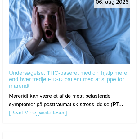
06. aug 2026
Undersøgelse: THC-baseret medicin hjalp mere
end hver tredje PTSD-patient med at slippe for
mareridt
Mareridt kan være et af de mest belastende
symptomer på posttraumatisk stresslidelse (PT...
[Read More]
[weiterlesen]