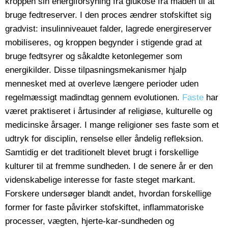
kroppen sin energiforsyning fra glukose fra maden til at
bruge fedtreserver. I den proces ændrer stofskiftet sig
gradvist: insulinniveauet falder, lagrede energireserver
mobiliseres, og kroppen begynder i stigende grad at
bruge fedtsyrer og såkaldte ketonlegemer som
energikilder. Disse tilpasningsmekanismer hjalp
mennesket med at overleve længere perioder uden
regelmæssigt madindtag gennem evolutionen.
Faste
har
været praktiseret i årtusinder af religiøse, kulturelle og
medicinske årsager. I mange religioner ses faste som et
udtryk for disciplin, renselse eller åndelig refleksion.
Samtidig er det traditionelt blevet brugt i forskellige
kulturer til at fremme sundheden. I de senere år er den
videnskabelige interesse for faste steget markant.
Forskere undersøger blandt andet, hvordan forskellige
former for faste påvirker stofskiftet, inflammatoriske
processer, vægten, hjerte-kar-sundheden og