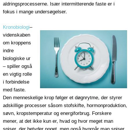
aldringsprocesserne. Især intermitterende faste er i
fokus i mange undersøgelser.
Kronobiologi
–
videnskaben
om kroppens
indre
biologiske ur
– spiller også
en vigtig rolle
i forbindelse
med faste.
Den menneskelige krop følger et døgnrytme, der styrer
adskillige processer såsom stofskifte, hormonproduktion,
søvn, kropstemperatur og energiforbrug. Forskere
mener, at det ikke kun er, hvad og hvor meget man
spiser, der betyder noget, men også hvornår man spiser.