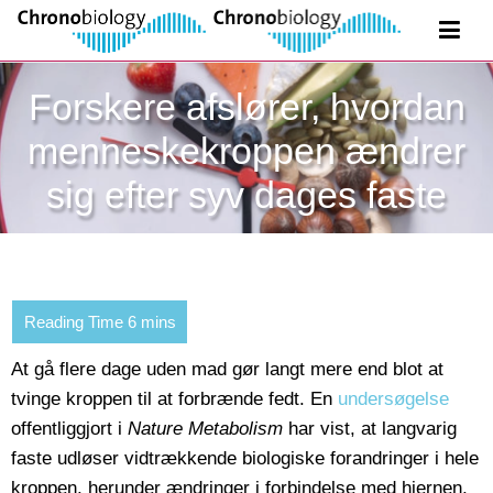
Forskere afslører, hvordan
menneskekroppen ændrer
sig efter syv dages faste
At gå flere dage uden mad gør langt mere end blot at
tvinge kroppen til at forbrænde fedt. En
undersøgelse
offentliggjort i
Nature Metabolism
har vist, at langvarig
faste udløser vidtrækkende biologiske forandringer i hele
kroppen, herunder ændringer i forbindelse med hjernen,