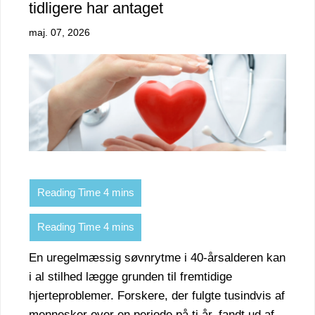
tidligere har antaget
maj. 07, 2026
En uregelmæssig søvnrytme i 40-årsalderen kan
i al stilhed lægge grunden til fremtidige
hjerteproblemer. Forskere, der fulgte tusindvis af
mennesker over en periode på ti år, fandt ud af,