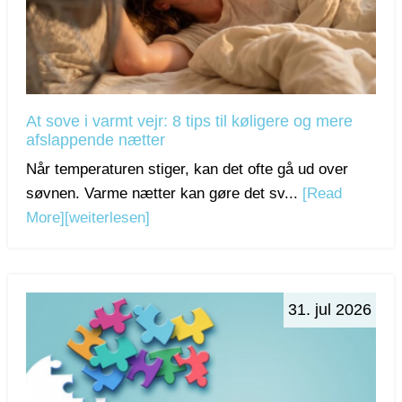
At sove i varmt vejr: 8 tips til køligere og mere
afslappende nætter
Når temperaturen stiger, kan det ofte gå ud over
søvnen. Varme nætter kan gøre det sv...
[Read
More]
[weiterlesen]
31. jul 2026