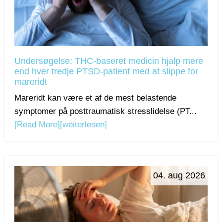
Undersøgelse: THC-baseret medicin hjalp mere
end hver tredje PTSD-patient med at slippe for
mareridt
Mareridt kan være et af de mest belastende
symptomer på posttraumatisk stresslidelse (PT...
[Read More]
[weiterlesen]
04. aug 2026