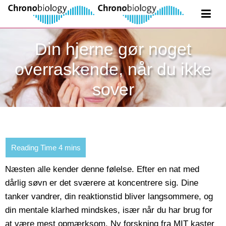
Din hjerne gør noget
overraskende, når du ikke
sover
Næsten alle kender denne følelse. Efter en nat med
dårlig søvn er det sværere at koncentrere sig. Dine
tanker vandrer, din reaktionstid bliver langsommere, og
din mentale klarhed mindskes, især når du har brug for
at være mest opmærksom. Ny forskning fra MIT kaster