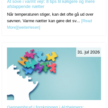
At sove i varmt vejr: 8 tips til køligere og mere
afslappende nætter
Når temperaturen stiger, kan det ofte gå ud over
søvnen. Varme nætter kan gøre det sv...
[Read
More]
[weiterlesen]
31. jul 2026
Gennembrud i forskningen i Alzheimers: