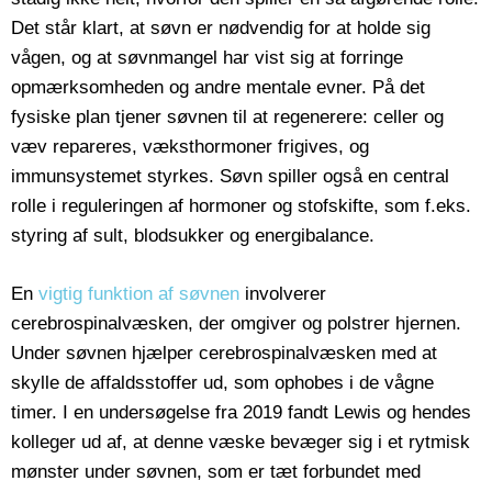
Det står klart, at søvn er nødvendig for at holde sig
vågen, og at søvnmangel har vist sig at forringe
opmærksomheden og andre mentale evner. På det
fysiske plan tjener søvnen til at regenerere: celler og
væv repareres, væksthormoner frigives, og
immunsystemet styrkes. Søvn spiller også en central
rolle i reguleringen af hormoner og stofskifte, som f.eks.
styring af sult, blodsukker og energibalance.
En
vigtig funktion af søvnen
involverer
cerebrospinalvæsken, der omgiver og polstrer hjernen.
Under søvnen hjælper cerebrospinalvæsken med at
skylle de affaldsstoffer ud, som ophobes i de vågne
timer. I en undersøgelse fra 2019 fandt Lewis og hendes
kolleger ud af, at denne væske bevæger sig i et rytmisk
mønster under søvnen, som er tæt forbundet med