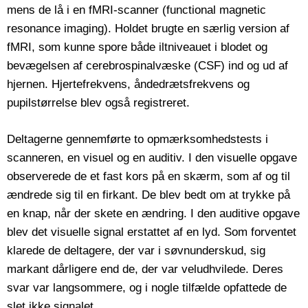
mens de lå i en fMRI-scanner (functional magnetic
resonance imaging). Holdet brugte en særlig version af
fMRI, som kunne spore både iltniveauet i blodet og
bevægelsen af cerebrospinalvæske (CSF) ind og ud af
hjernen. Hjertefrekvens, åndedrætsfrekvens og
pupilstørrelse blev også registreret.
Deltagerne gennemførte to opmærksomhedstests i
scanneren, en visuel og en auditiv. I den visuelle opgave
observerede de et fast kors på en skærm, som af og til
ændrede sig til en firkant. De blev bedt om at trykke på
en knap, når der skete en ændring. I den auditive opgave
blev det visuelle signal erstattet af en lyd. Som forventet
klarede de deltagere, der var i søvnunderskud, sig
markant dårligere end de, der var veludhvilede. Deres
svar var langsommere, og i nogle tilfælde opfattede de
slet ikke signalet.