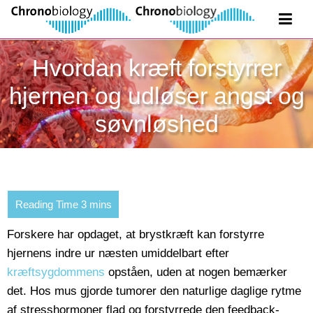
Hvordan kræft forstyrrer
hjernen og udløser angst og
søvnløshed
Forskere har opdaget, at brystkræft kan forstyrre
hjernens indre ur næsten umiddelbart efter
kræftsygdommens
opståen, uden at nogen bemærker
det. Hos mus gjorde tumorer den naturlige daglige rytme
af stresshormoner flad og forstyrrede den feedback-