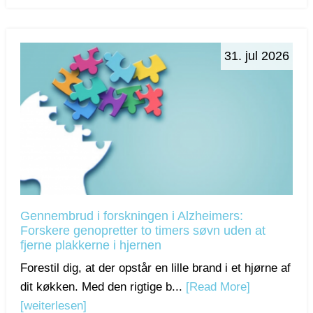
31. jul 2026
Gennembrud i forskningen i Alzheimers:
Forskere genopretter to timers søvn uden at
fjerne plakkerne i hjernen
Forestil dig, at der opstår en lille brand i et hjørne af
dit køkken. Med den rigtige b...
[Read More]
[weiterlesen]