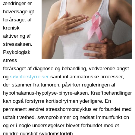
ændringer er
hovedsageligt
forårsaget af
kronisk
aktivering af
stressaksen.
Psykologisk
stress
forårsaget af diagnose og behandling, vedvarende angst
og
søvnforstyrrelser
samt inflammatoriske processer,
der stammer fra tumoren, påvirker reguleringen af
hypothalamus-hypofyse-binyre-aksen. Kræftbehandlinger
kan også forstyrre kortisolrytmen yderligere. En
permanent ændret stresshormoncyklus er forbundet med
udtalt træthed, søvnproblemer og nedsat immunfunktion
og er i nogle undersøgelser blevet forbundet med et
mindre gunstigt sygdomsforløb.