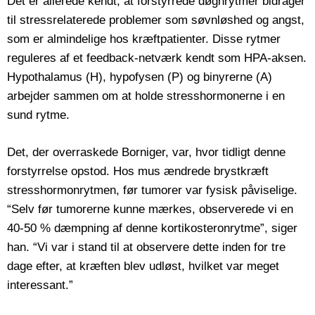
Det er allerede kendt, at forstyrrede døgnrytmer bidrager
til stressrelaterede problemer som søvnløshed og angst,
som er almindelige hos kræftpatienter. Disse rytmer
reguleres af et feedback-netværk kendt som HPA-aksen.
Hypothalamus (H), hypofysen (P) og binyrerne (A)
arbejder sammen om at holde stresshormonerne i en
sund rytme.
Det, der overraskede Borniger, var, hvor tidligt denne
forstyrrelse opstod. Hos mus ændrede brystkræft
stresshormonrytmen, før tumorer var fysisk påviselige.
“Selv før tumorerne kunne mærkes, observerede vi en
40-50 % dæmpning af denne kortikosteronrytme”, siger
han. “Vi var i stand til at observere dette inden for tre
dage efter, at kræften blev udløst, hvilket var meget
interessant.”