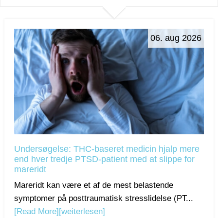
06. aug 2026
Undersøgelse: THC-baseret medicin hjalp mere
end hver tredje PTSD-patient med at slippe for
mareridt
Mareridt kan være et af de mest belastende
symptomer på posttraumatisk stresslidelse (PT...
[Read More]
[weiterlesen]