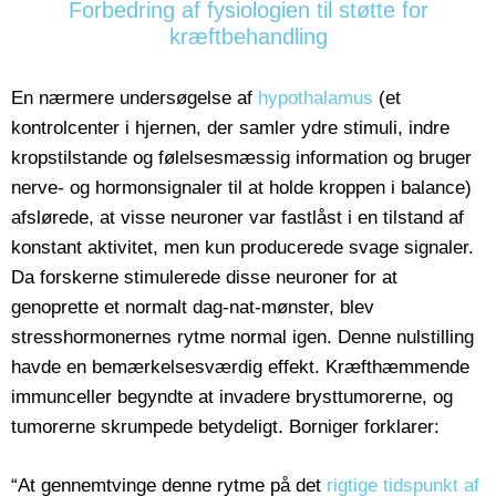
Forbedring af fysiologien til støtte for
kræftbehandling
En nærmere undersøgelse af
hypothalamus
(et
kontrolcenter i hjernen, der samler ydre stimuli, indre
kropstilstande og følelsesmæssig information og bruger
nerve- og hormonsignaler til at holde kroppen i balance)
afslørede, at visse neuroner var fastlåst i en tilstand af
konstant aktivitet, men kun producerede svage signaler.
Da forskerne stimulerede disse neuroner for at
genoprette et normalt dag-nat-mønster, blev
stresshormonernes rytme normal igen. Denne nulstilling
havde en bemærkelsesværdig effekt. Kræfthæmmende
immunceller begyndte at invadere brysttumorerne, og
tumorerne skrumpede betydeligt. Borniger forklarer:
“At gennemtvinge denne rytme på det
rigtige tidspunkt af