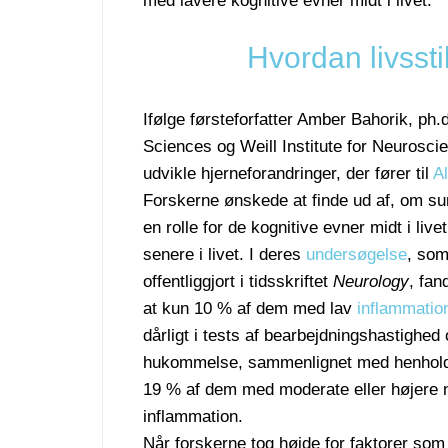
med lavere kognitive evner midt i livet.
Hvordan livssti
Ifølge førsteforfatter Amber Bahorik, ph
Sciences og Weill Institute for Neuroscie
udvikle hjerneforandringer, der fører til
Al
Forskerne ønskede at finde ud af, om sund
en rolle for de kognitive evner midt i li
senere i livet.
I deres
undersøgelse
, som
offentliggjort i tidsskriftet
Neurology
, fan
at kun 10 % af dem med lav
inflammatio
dårligt i tests af bearbejdningshastighed
hukommelse, sammenlignet med henhold
19 % af dem med moderate eller højere n
inflammation.
Når forskerne tog højde for faktorer som 