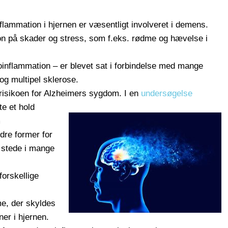
inflammation i hjernen er væsentligt involveret i demens.
on på skader og stress, som f.eks. rødme og hævelse i
oinflammation – er blevet sat i forbindelse med mange
og multipel sklerose.
 risikoen for Alzheimers sygdom.
I en
undersøgelse
e et hold
m
dre former for
l stede i mange
forskellige
me, der skyldes
ner i hjernen.