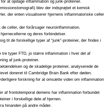
for at opdage inflammation og junk-proteiner.
emissionstomografi) blev der indsprøjtet et kemisk
ler, der enten visualiserer hjernens inflammatoriske celler
t de celler, der forårsager neuroinflammation.
hjernecellerne og deres forbindelser.
g til de forskellige typer af “junk”-proteiner, der findes i
e tre typer FTD, jo større inflammation i hver del af
ning af junk-proteiner.
 betændelsen og de skadelige proteiner, analyserede de
evet doneret til Cambridge Brain Bank efter døden.
 yderligere forskning for at omsætte viden om inflammation
yper af frontotemporal demens har inflammation forbundet
iner i forskellige dele af hjernen.
ra hinanden på andre måder.