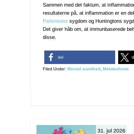
Sammen med det faktum, at inflammation e
resultaterne på, at inflammation er en 
Parkinsons
sygdom og Huntingtons syg
Det giver håb om, at immunbaserede beh
disse.
del
d
Filed Under:
Mental sundhed
,
Metabolisme
31. jul 2026