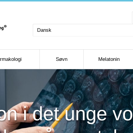
Vælg
sprog
rmakologi
Søvn
Melatonin
on i det unge vo