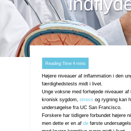
indflyd
Højere niveauer af inflammation i den un
færdighedstests midt i livet.
Unge voksne med forhøjede niveauer af i
kronisk sygdom,
stress
og rygning kan ha
undersøgelse fra UC San Francisco.
Forskere har tidligere forbundet højere
men dette er en af
de
første undersøgelse