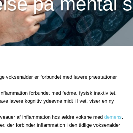
else på mental
ge voksenalder er forbundet med lavere præstationer i
nflammation forbundet med fedme, fysisk inaktivitet,
ve lavere kognitiv ydeevne midt i livet, viser en ny
 niveauer af inflammation hos ældre voksne med
demens
,
r, der forbinder inflammation i den tidlige voksenalder