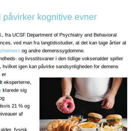
l påvirker kognitive evner
.d., fra UCSF Department of Psychiatry and Behavioral
nces, ved man fra langtidsstudier, at det kan tage årtier at
zheimers
og andre demenssygdomme.
heds- og livsstilsvaner i den tidlige voksenalder spiller
vet, hvilket igen kan påvirke sandsynligheden for demens
 er
dt eksperterne,
n
klarede sig
 og
svis 21 % og
iveauer af
alder, fysisk