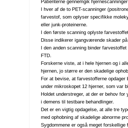
Patienterne gennemgik hjernescanninger 
I hver af de to PET-scanninger (positron
farvestof, som oplyser specifikke moleky
eller junk-proteinerne.
I den første scanning oplyste farvestoffe
Disse indikerer igangværende skader på 
I den anden scanning binder farvestoffet si
FTD.
Forskerne viste, at i hele hjernen og i all
hjernen, jo større er den skadelige ophob
For at bevise, at farvestofferne opdager
under mikroskopet 12 hjerner, som var bl
Holdet understreger, at der er behov for
i demens til testbare behandlinger.
Det er en vigtig opdagelse, at alle tre t
med ophobning af skadelige abnorme prote
Sygdommene er også meget forskellige f