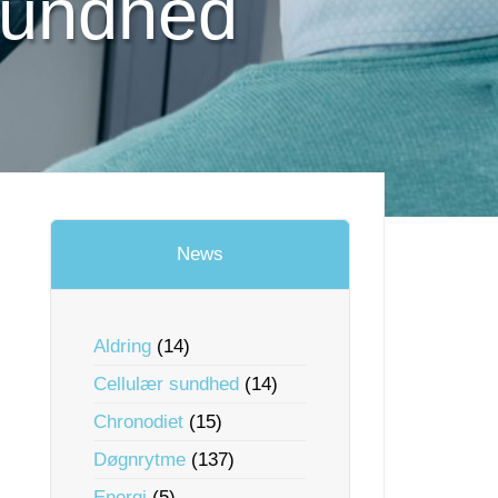
 sundhed
News
Aldring
(14)
Cellulær sundhed
(14)
Chronodiet
(15)
Døgnrytme
(137)
Energi
(5)