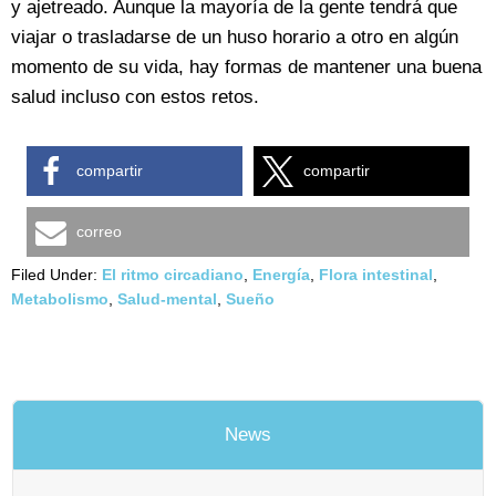
y ajetreado. Aunque la mayoría de la gente tendrá que
viajar o trasladarse de un huso horario a otro en algún
momento de su vida, hay formas de mantener una buena
salud incluso con estos retos.
compartir
compartir
correo
Filed Under:
El ritmo circadiano
,
Energía
,
Flora intestinal
,
Metabolismo
,
Salud-mental
,
Sueño
News