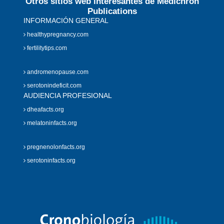
Otros sitios web interesantes de Medichron
Publications
INFORMACIÓN GENERAL
healthypregnancy.com
fertilitytips.com
andromenopause.com
serotonindeficit.com
AUDIENCIA PROFESIONAL
dheafacts.org
melatoninfacts.org
pregnenolonfacts.org
serotoninfacts.org