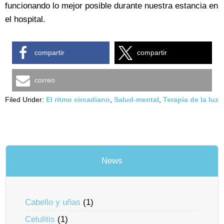
funcionando lo mejor posible durante nuestra estancia en
el hospital.
compartir
compartir
correo
Filed Under:
El ritmo circadiano
,
Salud-mental
,
Terapia de la luz
News
Cabello y uñas
(1)
Celulitis
(1)