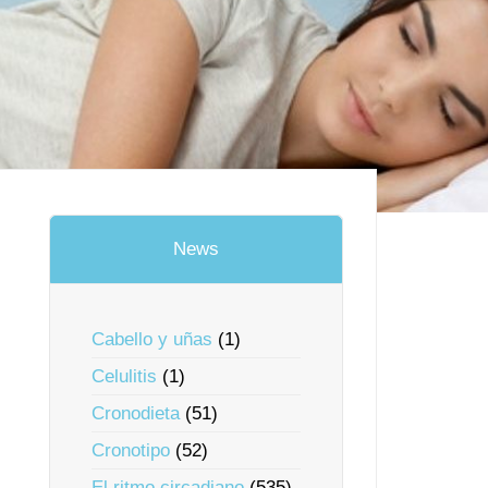
News
Cabello y uñas
(1)
Celulitis
(1)
Cronodieta
(51)
Cronotipo
(52)
El ritmo circadiano
(535)