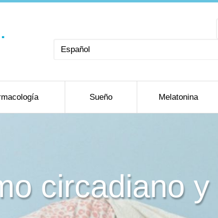
Elegir
un
idioma
rmacología
Sueño
Melatonina
tmo circadiano 