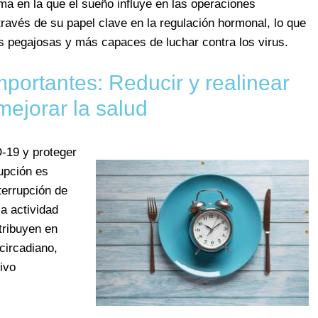
ma en la que el sueño influye en las operaciones
ravés de su papel clave en la regulación hormonal, lo que
s pegajosas y más capaces de luchar contra los virus.
mportantes: Reducir y realinear
mejorar la salud
-19 y proteger
rupción es
terrupción de
la actividad
tribuyen en
circadiano,
ivo