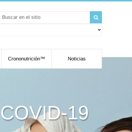
Crononutrición™
Noticias
y COVID-19