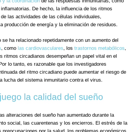
y la coordinación
de las respuestas inmunitarias, como
inflamatorias. De hecho, la influencia de los ritmos
 de las actividades de las células individuales,
a producción de energía y la eliminación de residuos.
no se ha relacionado repetidamente con un aumento del
s
, como
las cardiovasculares
, los
trastornos metabólicos
,
os ritmos circadianos desempeñan un papel vital en el
Por lo tanto, es razonable que los investigadores
ntinuada del ritmo circadiano puede aumentar el riesgo de
a lucha del sistema inmunitario contra el virus.
juego la calidad del sueño
as alteraciones del sueño han aumentado durante la
to social, las cuarentenas y los encierros. El estrés de la
las preocupaciones por la salud, los problemas económicos