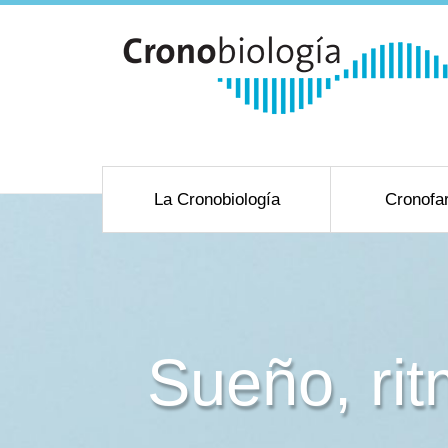
La Cronobiología
Cronofa
Sueño, ri