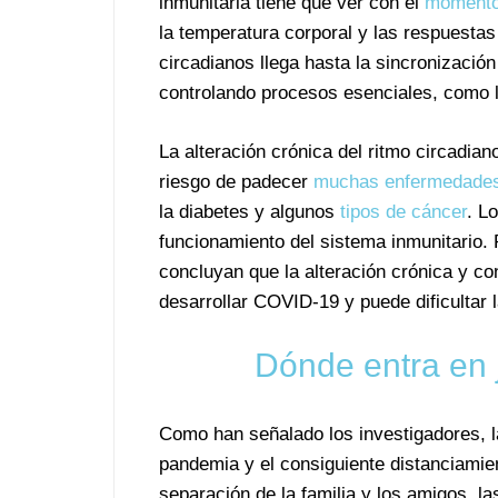
inmunitaria tiene que ver con el
momento 
la temperatura corporal y las respuestas 
circadianos llega hasta la sincronización
controlando procesos esenciales, como l
La alteración crónica del ritmo circadia
riesgo de padecer
muchas enfermedade
la diabetes y algunos
tipos de cáncer
. L
funcionamiento del sistema inmunitario. 
concluyan que la alteración crónica y co
desarrollar COVID-19 y puede dificultar l
Dónde entra en 
Como han señalado los investigadores, l
pandemia y el consiguiente distanciamien
separación de la familia y los amigos, 