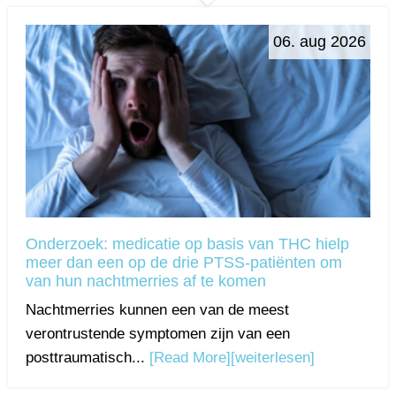
06. aug 2026
Onderzoek: medicatie op basis van THC hielp
meer dan een op de drie PTSS-patiënten om
van hun nachtmerries af te komen
Nachtmerries kunnen een van de meest
verontrustende symptomen zijn van een
posttraumatisch...
[Read More]
[weiterlesen]