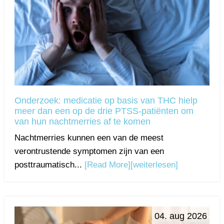
Onderzoek: medicatie op basis van THC hielp
meer dan een op de drie PTSS-patiënten om
van hun nachtmerries af te komen
Nachtmerries kunnen een van de meest
verontrustende symptomen zijn van een
posttraumatisch...
[Read More]
[weiterlesen]
04. aug 2026