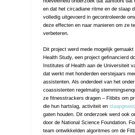
hoeveelheid onderzoek dat aantoont dat 
en dat het circadiane ritme en de slaap 
volledig uitgevoerd in gecontroleerde o
deze effecten en naar manieren om ze t
verbeteren.
Dit project werd mede mogelijk gemaakt 
Health Study, een project gefinancierd d
Institutes of Health aan de Universiteit 
dat werkt met honderden eerstejaars me
assistenten. Als onderdeel van het onde
coassistenten regelmatig stemmingsenquê
ze fitnesstrackers dragen – Fitbits om pr
die hun hartslag, activiteit en
slaapgewo
gaten houden. Dit onderzoek werd ook o
door de National Science Foundation. For
team ontwikkelden algoritmes om de Fitbi