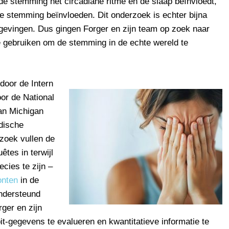
de stemming het circadiane ritme en de slaap beïnvloedt,
de stemming beïnvloeden. Dit onderzoek is echter bijna
mgevingen. Dus gingen Forger en zijn team op zoek naar
e gebruiken om de stemming in de echte wereld te
door de Intern
oor de National
van Michigan
dische
rzoek vullen de
tes in terwijl
ecies te zijn –
onten
in de
ndersteund
ger en zijn
t-gegevens te evalueren en kwantitatieve informatie te