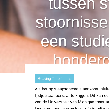
tussen 
stoornisse
een studi
honderd
Als het op slaapschema’s aankomt, slui
lijstje staat eerst af te krijgen. Dit kan
van de Universiteit van Michigan toont 
lopen met hun interne klok, of circadiane