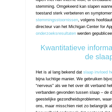
stemming. Omgekeerd kan slapen wannee
toestand sterk verbeteren en symptomen
stemmingsstoornissen
, volgens hoofdaut
directeur van het Michigan Center for Ap
onderzoeksresultaten
werden gepubliceerd
Kwantitatieve informa
de slaa
Het is al lang bekend dat
slaap invloed 
bijna luchtige manier. We gebruiken bij
“nerveus” als we het over dit verband he
verbanden gevonden tussen slaap – de du
geestelijke gezondheidsproblemen, waaron
ons, maar misschien niet zo belangrijk a