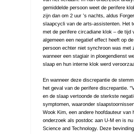
gemiddelde persoon weet de perifere klo
zijn dan om 2 uur ’s nachts, aldus Forge
slaapcycli van de arts-assistenten. Het 
met de perifere circadiane klok – de tijd 
algemeen een negatief effect heeft op d
persoon echter niet synchroon was met z
wanneer een stagiair in ploegendienst w
slaap en hun interne klok werd veroorza
En wanneer deze discrepantie de stemmi
het geval van de perifere discrepantie. “
en de slaap vertoonde de sterkste nega
symptomen, waaronder slaapstoornissen,
Wook Kim, een andere hoofdauteur van he
onderzoek als postdoc aan U-M en is nu 
Science and Technology. Deze bevinding