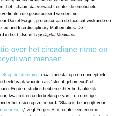
r het lichaam dat verwacht echter de emotionele
 verlichten die geassocieerd worden met
eur Daniel Forger, professor aan de faculteit wiskunde en
plied and Interdisciplinary Mathematics. De
 in het tijdschrift
npj Digital Medicine
.
tie over het circadiane ritme en
pcycli van mensen
heeft op de stemming
, maar meestal op een conceptuele,
voorbeeld vaak woorden als “slecht gehumeurd” of
bben. Eerdere studies hebben echter herhaaldelijk
ur, kwaliteit en onderbreking ervan – en ernstige
der het risico op zelfmoord. “Slaap is belangrijk voor
ls
depressie
,” zegt Forger. Er is echter een enorme