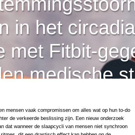
stemmingsstoorn
n in het circadia
e met Fitbit-ge
en medische s
ten mensen vaak compromissen om alles wat op hun to-do
 echter de verkeerde beslissing zijn. Een nieuw onderzoek
aan dat wanneer de slaapcycli van mensen niet synchroon
 ritmes, dit een drastisch effect kan hebben op de