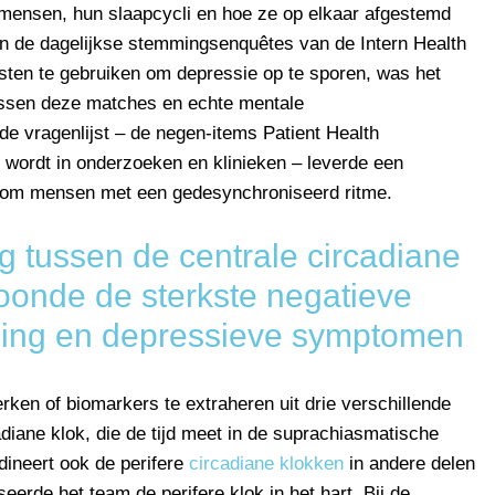
n mensen, hun slaapcycli en hoe ze op elkaar afgestemd
n de dagelijkse stemmingsenquêtes van de Intern Health
jsten te gebruiken om depressie op te sporen, was het
tussen deze matches en echte mentale
e vragenlijst – de negen-items Patient Health
 wordt in onderzoeken en klinieken – leverde een
ng om mensen met een gedesynchroniseerd ritme.
 tussen de centrale circadiane
toonde de sterkste negatieve
ming en depressieve symptomen
ken of biomarkers te extraheren uit drie verschillende
adiane klok, die de tijd meet in de suprachiasmatische
ineert ook de perifere
circadiane klokken
in andere delen
erde het team de perifere klok in het hart. Bij de