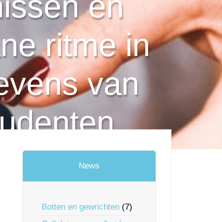
issen en
ne ritme in
gevens van
tudenten
News
Botten en gewrichten
(7)