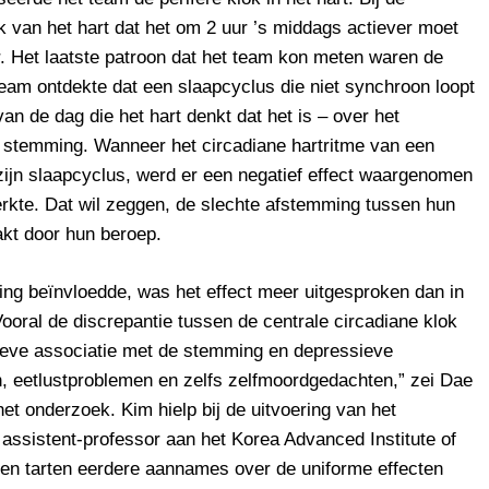
k van het hart dat het om 2 uur ’s middags actiever moet
r. Het laatste patroon dat het team kon meten waren de
team ontdekte dat een slaapcyclus die niet synchroon loopt
van de dag die het hart denkt dat het is – over het
e stemming. Wanneer het circadiane hartritme van een
ijn slaapcyclus, werd er een negatief effect waargenomen
erkte. Dat wil zeggen, de slechte afstemming tussen hun
akt door hun beroep.
ng beïnvloedde, was het effect meer uitgesproken dan in
Vooral de discrepantie tussen de centrale circadiane klok
tieve associatie met de stemming en depressieve
 eetlustproblemen en zelfs zelfmoordgedachten,” zei Dae
t onderzoek. Kim hielp bij de uitvoering van het
assistent-professor aan het Korea Advanced Institute of
en tarten eerdere aannames over de uniforme effecten