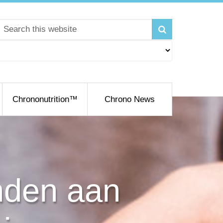
Chrononutrition™
Chrono News
nden aan