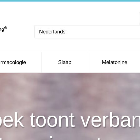
Kies
een
taal
rmacologie
Slaap
Melatonine
ek toont verba