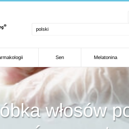
Wybierz
język
rmakologii
Sen
Melatonina
róbka włosów p