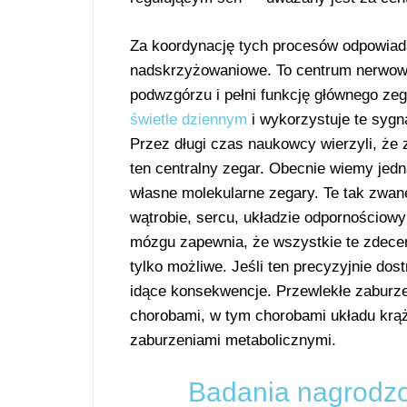
Za koordynację tych procesów odpowiada
nadskrzyżowaniowe. To centrum nerwowe, 
podwzgórzu i pełni funkcję głównego ze
świetle dziennym
i wykorzystuje te sygn
Przez długi czas naukowcy wierzyli, że
ten centralny zegar. Obecnie wiemy jed
własne molekularne zegary. Te tak zwan
wątrobie, sercu, układzie odpornościo
mózgu zapewnia, że wszystkie te zdecent
tylko możliwe. Jeśli ten precyzyjnie dos
idące konsekwencje. Przewlekłe zaburze
chorobami, w tym chorobami układu krąże
zaburzeniami metabolicznymi.
Badania nagrodzo