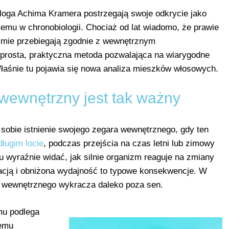
oga Achima Kramera postrzegają swoje odkrycie jako
emu w chronobiologii. Chociaż od lat wiadomo, że prawie
zmie przebiegają zgodnie z wewnętrznym
a prosta, praktyczna metoda pozwalająca na wiarygodne
Właśnie tu pojawia się nowa analiza mieszków włosowych.
wewnętrzny jest tak ważny
 sobie istnienie swojego zegara wewnętrznego, gdy ten
długim locie
, podczas przejścia na czas letni lub zimowy
u wyraźnie widać, jak silnie organizm reaguje na zmiany
acją i obniżona wydajność to typowe konsekwencje. W
a wewnętrznego wykracza daleko poza sen.
mu podlega
nemu