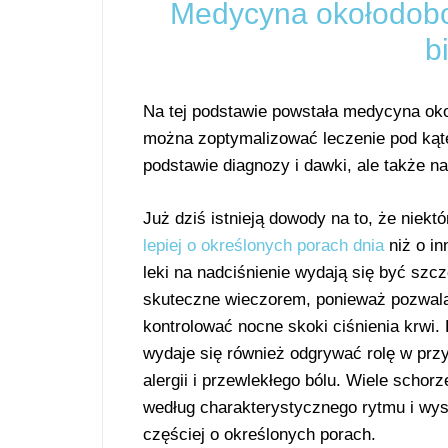
Medycyna okołodobow
b
Na tej podstawie powstała medycyna oko
można zoptymalizować leczenie pod kąte
podstawie diagnozy i dawki, ale także n
Już dziś istnieją dowody na to, że niekt
lepiej o określonych porach dnia
niż o in
leki na nadciśnienie wydają się być szcz
skuteczne wieczorem, ponieważ pozwalaj
kontrolować nocne skoki ciśnienia krwi. 
wydaje się również odgrywać rolę w prz
alergii i przewlekłego bólu. Wiele schor
według charakterystycznego rytmu i wys
częściej o określonych porach.