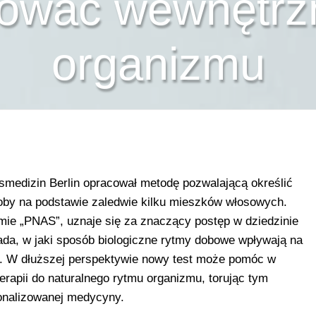
rować wewnętrz
organizmu
tsmedizin Berlin opracował metodę pozwalającą określić
soby na podstawie zaledwie kilku mieszków włosowych.
mie „PNAS”, uznaje się za znaczący postęp w dziedzinie
da, w jaki sposób biologiczne rytmy dobowe wpływają na
a. W dłuższej perspektywie nowy test może pomóc w
erapii do naturalnego rytmu organizmu, torując tym
onalizowanej medycyny.