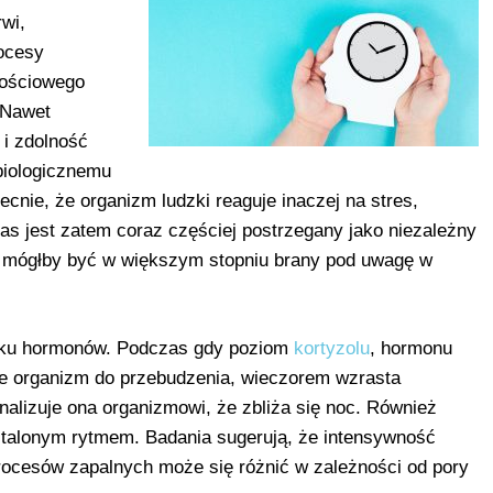
rwi,
ocesy
nościowego
 Nawet
i zdolność
biologicznemu
ie, że organizm ludzki reaguje inaczej na stres,
zas jest zatem coraz częściej postrzegany jako niezależny
ci mógłby być w większym stopniu brany pod uwagę w
adku hormonów. Podczas gdy poziom
kortyzolu
, hormonu
uje organizm do przebudzenia, wieczorem wzrasta
alizuje ona organizmowi, że zbliża się noc. Również
stalonym rytmem. Badania sugerują, że intensywność
procesów zapalnych może się różnić w zależności od pory