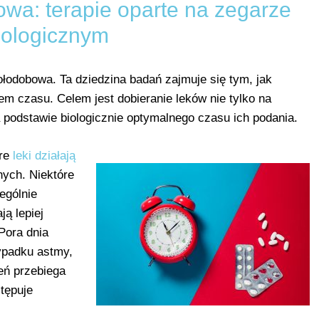
a: terapie oparte na zegarze
iologicznym
łodobowa. Ta dziedzina badań zajmuje się tym, jak
m czasu. Celem jest dobieranie leków nie tylko na
a podstawie biologicznie optymalnego czasu ich podania.
óre
leki działają
nych. Niektóre
ególnie
ą lepiej
Pora dnia
ypadku astmy,
zeń przebiega
tępuje