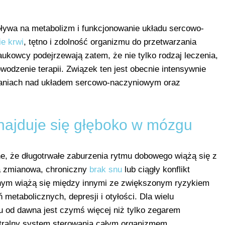
ływa na metabolizm i funkcjonowanie układu sercowo-
ie krwi
, tętno i zdolność organizmu do przetwarzania
ukowcy podejrzewają zatem, że nie tylko rodzaj leczenia,
odzenie terapii. Związek ten jest obecnie intensywnie
daniach nad układem sercowo-naczyniowym oraz
znajduje się głęboko w mózgu
sne, że długotrwałe zaburzenia rytmu dobowego wiążą się z
a zmianowa, chroniczny
brak snu
lub ciągły konflikt
nym wiążą się między innymi ze zwiększonym ryzykiem
etabolicznych, depresji i otyłości. Dla wielu
od dawna jest czymś więcej niż tylko zegarem
tralny system sterowania całym organizmem.