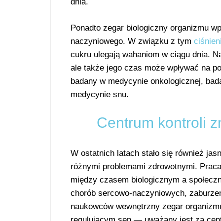
dnia.
Ponadto zegar biologiczny organizmu wp
naczyniowego. W związku z tym
ciśnien
cukru ulegają wahaniom w ciągu dnia. Na
ale także jego czas może wpływać na pow
badany w medycynie onkologicznej, ba
medycynie snu.
Centrum kontroli 
W ostatnich latach stało się również ja
różnymi problemami zdrowotnymi. Prac
między czasem biologicznym a społecz
chorób sercowo-naczyniowych, zaburzeń m
naukowców wewnętrzny zegar organizmu 
regulującym sen — uważany jest za cen