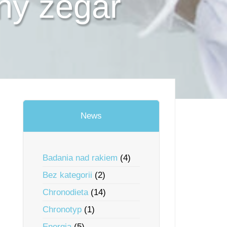
ny zegar
News
Badania nad rakiem
(4)
Bez kategorii
(2)
Chronodieta
(14)
Chronotyp
(1)
Energia
(5)