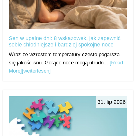
Sen w upalne dni: 8 wskazówek, jak zapewnić
sobie chłodniejsze i bardziej spokojne noce
Wraz ze wzrostem temperatury często pogarsza
się jakość snu. Gorące noce mogą utrudn...
[Read
More]
[weiterlesen]
31. lip 2026