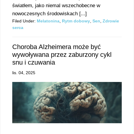
światłem, jako niemal wszechobecne w
nowoczesnych środowiskach [...]
Filed Under:
Melatonina
,
Rytm dobowy
,
Sen
,
Zdrowie
serca
Choroba Alzheimera może być
wywoływana przez zaburzony cykl
snu i czuwania
lis. 04, 2025