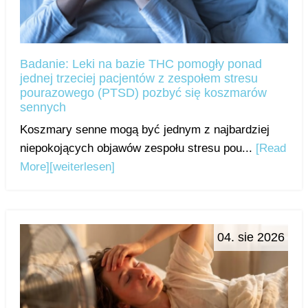
Badanie: Leki na bazie THC pomogły ponad
jednej trzeciej pacjentów z zespołem stresu
pourazowego (PTSD) pozbyć się koszmarów
sennych
Koszmary senne mogą być jednym z najbardziej
niepokojących objawów zespołu stresu pou...
[Read
More]
[weiterlesen]
04. sie 2026