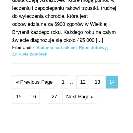
dostarczają wskazówek, które mogą pomóc w
leczeniu i zapobieganiu rakowi trzustki, trudnej
do wyleczenia chorobie, która jest
odpowiedzialna za 6900 zgonów w Wielkiej
Brytanii każdego roku. Każdego roku na całym
świecie diagnozuje się około 495 000 [...]
Filed Under:
Badania nad rakiem
,
Rytm dobowy
,
Zdrowie komórek
« Previous Page
1
…
12
13
14
15
16
…
27
Next Page »