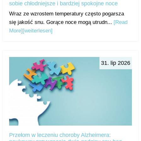
sobie chłodniejsze i bardziej spokojne noce
Wraz ze wzrostem temperatury często pogarsza
się jakość snu. Gorące noce mogą utrudn...
[Read
More]
[weiterlesen]
31. lip 2026
Przełom w leczeniu choroby Alzheimera: