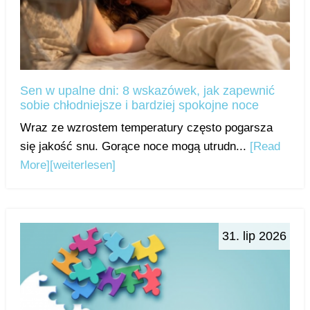
Sen w upalne dni: 8 wskazówek, jak zapewnić
sobie chłodniejsze i bardziej spokojne noce
Wraz ze wzrostem temperatury często pogarsza
się jakość snu. Gorące noce mogą utrudn...
[Read
More]
[weiterlesen]
31. lip 2026