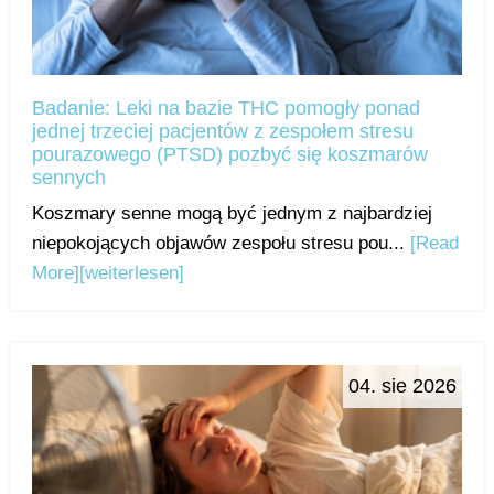
Badanie: Leki na bazie THC pomogły ponad
jednej trzeciej pacjentów z zespołem stresu
pourazowego (PTSD) pozbyć się koszmarów
sennych
Koszmary senne mogą być jednym z najbardziej
niepokojących objawów zespołu stresu pou...
[Read
More]
[weiterlesen]
04. sie 2026