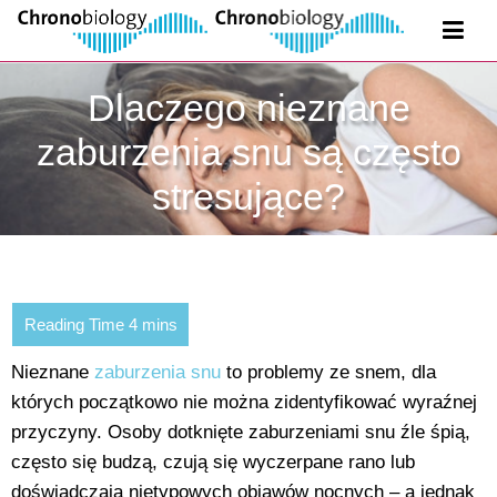
Dlaczego nieznane
zaburzenia snu są często
stresujące?
Nieznane
zaburzenia snu
to problemy ze snem, dla
których początkowo nie można zidentyfikować wyraźnej
przyczyny. Osoby dotknięte zaburzeniami snu źle śpią,
często się budzą, czują się wyczerpane rano lub
doświadczają nietypowych objawów nocnych – a jednak