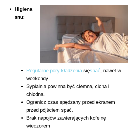
Higiena
snu:
Regularne pory kładzenia
się
spać
, nawet w
weekendy
Sypialnia powinna być ciemna, cicha i
chłodna.
Ogranicz czas spędzany przed ekranem
przed pójściem spać.
Brak napojów zawierających kofeinę
wieczorem