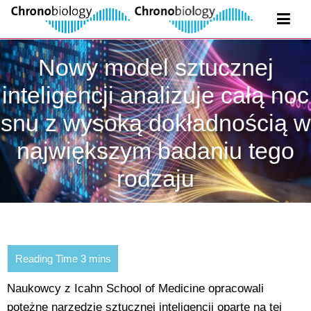
Nowy model sztucznej
inteligencji analizuje całą noc
snu z wysoką dokładnością w
największym badaniu tego
rodzaju
Naukowcy z Icahn School of Medicine opracowali
potężne narzędzie sztucznej inteligencji oparte na tej