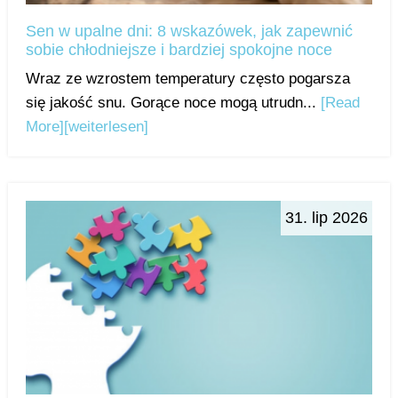
Sen w upalne dni: 8 wskazówek, jak zapewnić
sobie chłodniejsze i bardziej spokojne noce
Wraz ze wzrostem temperatury często pogarsza
się jakość snu. Gorące noce mogą utrudn...
[Read
More]
[weiterlesen]
31. lip 2026