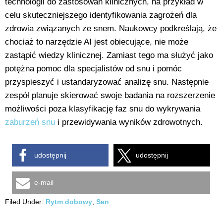
technologii do zastosowań klinicznych, na przykład w
celu skuteczniejszego identyfikowania zagrożeń dla
zdrowia związanych ze snem. Naukowcy podkreślają, że
chociaż to narzędzie AI jest obiecujące, nie może
zastąpić wiedzy klinicznej. Zamiast tego ma służyć jako
potężna pomoc dla specjalistów od snu i pomóc
przyspieszyć i ustandaryzować analizę snu. Następnie
zespół planuje skierować swoje badania na rozszerzenie
możliwości poza klasyfikację faz snu do wykrywania
zaburzeń snu
i przewidywania wyników zdrowotnych.
udostępnij
udostępnij
e-mail
Filed Under:
Rytm dobowy
,
Sen