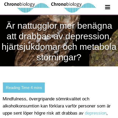
Är nattugglor mer benägna
att drabbas av depression,
hjärtsjukdomar och metabola
störningar?
Mindfulness, övergripande sömnkvalitet och
alkoholkonsumtion kan förklara varför personer som är
uppe sent löper högre risk att drabbas av
depression
,