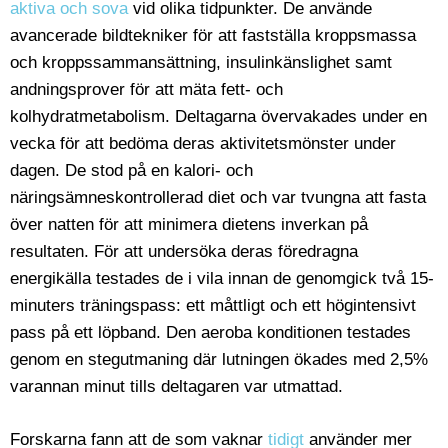
aktiva och sova
vid olika tidpunkter. De använde
avancerade bildtekniker för att fastställa kroppsmassa
och kroppssammansättning, insulinkänslighet samt
andningsprover för att mäta fett- och
kolhydratmetabolism. Deltagarna övervakades under en
vecka för att bedöma deras aktivitetsmönster under
dagen. De stod på en kalori- och
näringsämneskontrollerad diet och var tvungna att fasta
över natten för att minimera dietens inverkan på
resultaten. För att undersöka deras föredragna
energikälla testades de i vila innan de genomgick två 15-
minuters träningspass: ett måttligt och ett högintensivt
pass på ett löpband. Den aeroba konditionen testades
genom en stegutmaning där lutningen ökades med 2,5%
varannan minut tills deltagaren var utmattad.
Forskarna fann att de som vaknar
tidigt
använder mer