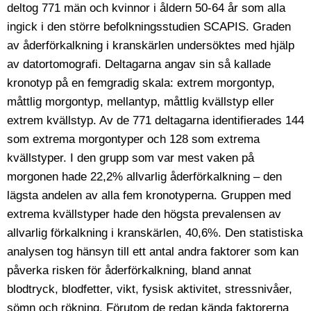
deltog 771 män och kvinnor i åldern 50-64 år som alla
ingick i den större befolkningsstudien SCAPIS. Graden
av åderförkalkning i kranskärlen undersöktes med hjälp
av datortomografi. Deltagarna angav sin så kallade
kronotyp på en femgradig skala: extrem morgontyp,
måttlig morgontyp, mellantyp, måttlig kvällstyp eller
extrem kvällstyp. Av de 771 deltagarna identifierades 144
som extrema morgontyper och 128 som extrema
kvällstyper. I den grupp som var mest vaken på
morgonen hade 22,2% allvarlig åderförkalkning – den
lägsta andelen av alla fem kronotyperna. Gruppen med
extrema kvällstyper hade den högsta prevalensen av
allvarlig förkalkning i kranskärlen, 40,6%. Den statistiska
analysen tog hänsyn till ett antal andra faktorer som kan
påverka risken för åderförkalkning, bland annat
blodtryck, blodfetter, vikt, fysisk aktivitet, stressnivåer,
sömn och rökning. Förutom de redan kända faktorerna