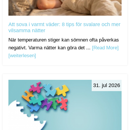
Att sova i varmt väder: 8 tips för svalare och mer
vilsamma nätter
När temperaturen stiger kan sömnen ofta påverkas
negativt. Varma nätter kan göra det ...
[Read More]
[weiterlesen]
31. jul 2026