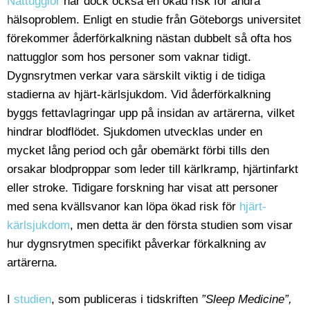
Nattugglor
har dock också en ökad risk för andra
hälsoproblem. Enligt en studie från Göteborgs universitet
förekommer åderförkalkning nästan dubbelt så ofta hos
nattugglor som hos personer som vaknar tidigt.
Dygnsrytmen verkar vara särskilt viktig i de tidiga
stadierna av hjärt-kärlsjukdom. Vid åderförkalkning
byggs fettavlagringar upp på insidan av artärerna, vilket
hindrar blodflödet. Sjukdomen utvecklas under en
mycket lång period och går obemärkt förbi tills den
orsakar blodproppar som leder till kärlkramp, hjärtinfarkt
eller stroke. Tidigare forskning har visat att personer
med sena kvällsvanor kan löpa ökad risk för
hjärt-
kärlsjukdom
, men detta är den första studien som visar
hur dygnsrytmen specifikt påverkar förkalkning av
artärerna.
I
studien
, som publiceras i tidskriften
”Sleep Medicine”,