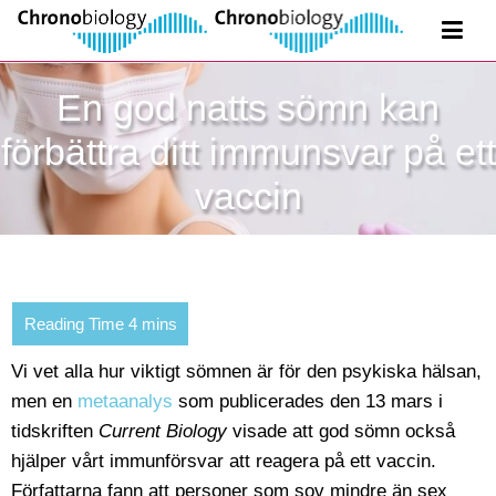
En god natts sömn kan
förbättra ditt immunsvar på ett
vaccin
Vi vet alla hur viktigt sömnen är för den psykiska hälsan,
men en
metaanalys
som publicerades den 13 mars i
tidskriften
Current Biology
visade att god sömn också
hjälper vårt immunförsvar att reagera på ett vaccin.
Författarna fann att personer som sov mindre än sex