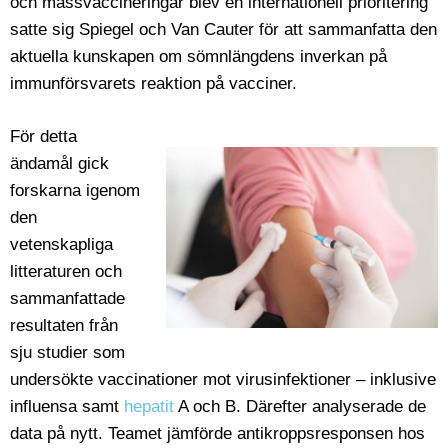
och massvaccineringar blev en internationell prioritering
satte sig Spiegel och Van Cauter för att sammanfatta den
aktuella kunskapen om sömnlängdens inverkan på
immunförsvarets reaktion på vacciner.
För detta
ändamål gick
forskarna igenom
den
vetenskapliga
litteraturen och
sammanfattade
resultaten från
sju studier som
undersökte vaccinationer mot virusinfektioner – inklusive
influensa samt
hepatit
A och B. Därefter analyserade de
data på nytt. Teamet jämförde antikroppsresponsen hos