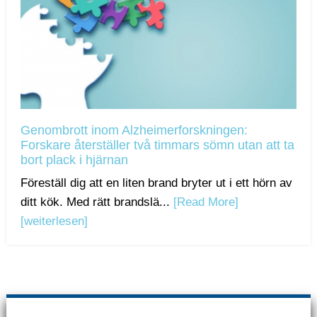
Genombrott inom Alzheimerforskningen:
Forskare återställer två timmars sömn utan att ta
bort plack i hjärnan
Föreställ dig att en liten brand bryter ut i ett hörn av
ditt kök. Med rätt brandslä...
[Read More]
[weiterlesen]