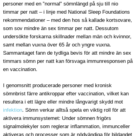
personer med en ”normal” sömnlängd på sju till nio
timmar per natt – i linje med National Sleep Foundations
rekommendationer – med den hos så kallade kortsovare,
som sov mindre än sex timmar per natt. Dessutom
undersökte forskarna skillnader mellan män och kvinnor,
samt mellan vuxna över 65 år och yngre vuxna.
Sammantaget fann de tydliga bevis för att mindre än sex
timmars sömn per natt kan försvaga immunresponsen på
en vaccination.
I genomsnitt producerade personer med kronisk
sömnbrist färre antikroppar efter vaccination, vilket kan
resultera i ett lägre eller mindre långvarigt skydd mot
infektion
. Sömn verkar alltså spela en viktig roll för att
aktivera immunsystemet: Under sömnen frigörs
signalmolekyler som reglerar inflammation, immunceller
aktiveras och processer som är nödvändiga för bildandet