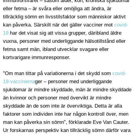
immunförsvaret – såsom ålder, kön, kroniska sjukdomar
eller fetma – är svåra eller omöjliga att ändra, är
tillräcklig sömn en livsstilsfaktor som människor aktivt
kan påverka. Särskilt när det gäller vacciner mot
covid-
19
har det visat sig att vissa grupper, däribland äldre
vuxna, personer med underliggande hälsotillstånd eller
fetma samt män, ibland utvecklar svagare eller
kortvarigare immunresponser.
”Om man tittar på variationerna i det skydd som
covid-
19-vaccinerna
ger – personer med underliggande
sjukdomar är mindre skyddade, män är mindre skyddade
än kvinnor och personer med övervikt är mindre
skyddade än de som inte är överviktiga. Detta är alla
faktorer som individen inte har någon kontroll över, men
man kan påverka sin sömn”, förklarade Eve Van Cauter.
Ur forskarnas perspektiv kan tillräcklig sömn därför vara