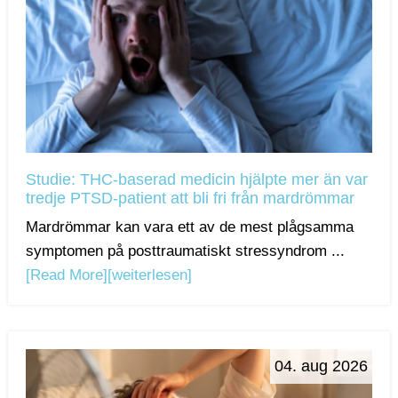
Studie: THC-baserad medicin hjälpte mer än var
tredje PTSD-patient att bli fri från mardrömmar
Mardrömmar kan vara ett av de mest plågsamma
symptomen på posttraumatiskt stressyndrom ...
[Read More]
[weiterlesen]
04. aug 2026