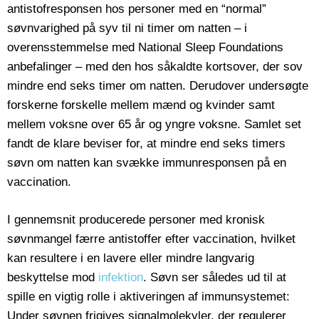
antistofresponsen hos personer med en “normal”
søvnvarighed på syv til ni timer om natten – i
overensstemmelse med National Sleep Foundations
anbefalinger – med den hos såkaldte kortsover, der sov
mindre end seks timer om natten. Derudover undersøgte
forskerne forskelle mellem mænd og kvinder samt
mellem voksne over 65 år og yngre voksne. Samlet set
fandt de klare beviser for, at mindre end seks timers
søvn om natten kan svække immunresponsen på en
vaccination.
I gennemsnit producerede personer med kronisk
søvnmangel færre antistoffer efter vaccination, hvilket
kan resultere i en lavere eller mindre langvarig
beskyttelse mod
infektion
. Søvn ser således ud til at
spille en vigtig rolle i aktiveringen af immunsystemet:
Under søvnen frigives signalmolekyler, der regulerer