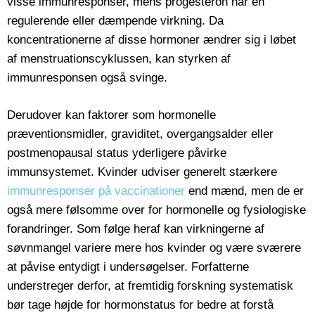
visse immunresponser, mens progesteron har en
regulerende eller dæmpende virkning. Da
koncentrationerne af disse hormoner ændrer sig i løbet
af menstruationscyklussen, kan styrken af
immunresponsen også svinge.
Derudover kan faktorer som hormonelle
præventionsmidler, graviditet, overgangsalder eller
postmenopausal status yderligere påvirke
immunsystemet. Kvinder udviser generelt stærkere
immunresponser på vaccinationer
end mænd, men de er
også mere følsomme over for hormonelle og fysiologiske
forandringer. Som følge heraf kan virkningerne af
søvnmangel variere mere hos kvinder og være sværere
at påvise entydigt i undersøgelser. Forfatterne
understreger derfor, at fremtidig forskning systematisk
bør tage højde for hormonstatus for bedre at forstå