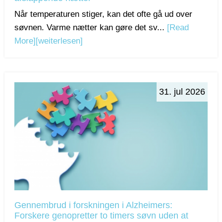
Når temperaturen stiger, kan det ofte gå ud over
søvnen. Varme nætter kan gøre det sv...
[Read
More]
[weiterlesen]
31. jul 2026
Gennembrud i forskningen i Alzheimers:
Forskere genopretter to timers søvn uden at