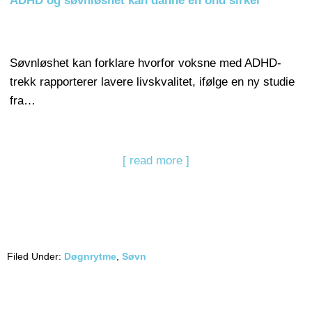
ADHD og søvnløshet kan danne en ond sirkel
Søvnløshet kan forklare hvorfor voksne med ADHD-
trekk rapporterer lavere livskvalitet, ifølge en ny studie
fra…
[ read more ]
Filed Under:
Døgnrytme
,
Søvn