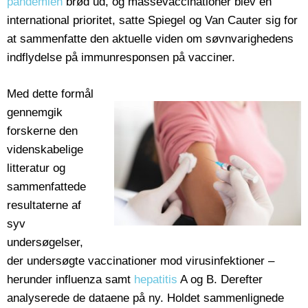
pandemien
brød ud, og massevaccinationer blev en
international prioritet, satte Spiegel og Van Cauter sig for
at sammenfatte den aktuelle viden om søvnvarighedens
indflydelse på immunresponsen på vacciner.
Med dette formål
gennemgik
forskerne den
videnskabelige
litteratur og
sammenfattede
resultaterne af
syv
undersøgelser,
der undersøgte vaccinationer mod virusinfektioner –
herunder influenza samt
hepatitis
A og B. Derefter
analyserede de dataene på ny. Holdet sammenlignede