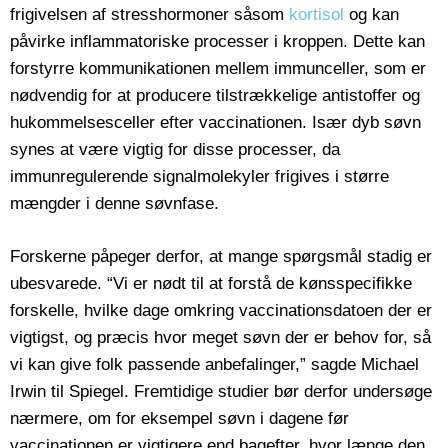
frigivelsen af stresshormoner såsom
kortisol
og kan
påvirke inflammatoriske processer i kroppen. Dette kan
forstyrre kommunikationen mellem immunceller, som er
nødvendig for at producere tilstrækkelige antistoffer og
hukommelsesceller efter vaccinationen. Især dyb søvn
synes at være vigtig for disse processer, da
immunregulerende signalmolekyler frigives i større
mængder i denne søvnfase.
Forskerne påpeger derfor, at mange spørgsmål stadig er
ubesvarede. “Vi er nødt til at forstå de kønsspecifikke
forskelle, hvilke dage omkring vaccinationsdatoen der er
vigtigst, og præcis hvor meget søvn der er behov for, så
vi kan give folk passende anbefalinger,” sagde Michael
Irwin til Spiegel. Fremtidige studier bør derfor undersøge
nærmere, om for eksempel søvn i dagene før
vaccinationen er vigtigere end bagefter, hvor længe den