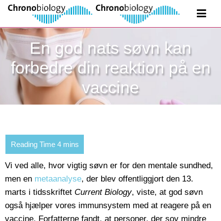
En god nats søvn kan
forbedre din reaktion på en
vaccine
Vi ved alle, hvor vigtig søvn er for den mentale sundhed,
men en
metaanalyse
, der blev offentliggjort den 13.
marts i tidsskriftet
Current Biology
, viste, at god søvn
også hjælper vores immunsystem med at reagere på en
vaccine. Forfatterne fandt, at personer, der sov mindre