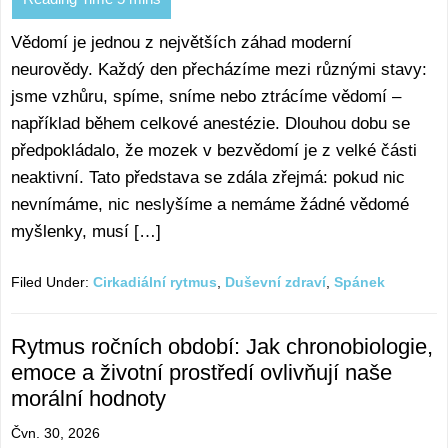
Vědomí je jednou z největších záhad moderní
neurovědy. Každý den přecházíme mezi různými stavy:
jsme vzhůru, spíme, sníme nebo ztrácíme vědomí –
například během celkové anestézie. Dlouhou dobu se
předpokládalo, že mozek v bezvědomí je z velké části
neaktivní. Tato představa se zdála zřejmá: pokud nic
nevnímáme, nic neslyšíme a nemáme žádné vědomé
myšlenky, musí […]
Filed Under:
Cirkadiální rytmus
,
Duševní zdraví
,
Spánek
Rytmus ročních období: Jak chronobiologie,
emoce a životní prostředí ovlivňují naše
morální hodnoty
Čvn. 30, 2026