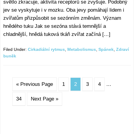
světlo zkracuje, aktivita receptorů se zvyšuje. Podobný
jev se vyskytuje i v mozku. Oba jevy pomáhají lidem i
zvířatům přizpůsobit se sezónním změnám. Význam
hnědého tuku Jak se sezóna stává temnější a
chladnější, hnědá tuková tkáň zvířat začíná […]
Filed Under:
Cirkadiální rytmus
,
Metabolismus
,
Spánek
,
Zdraví
bunĕk
« Previous Page
1
2
3
4
…
34
Next Page »