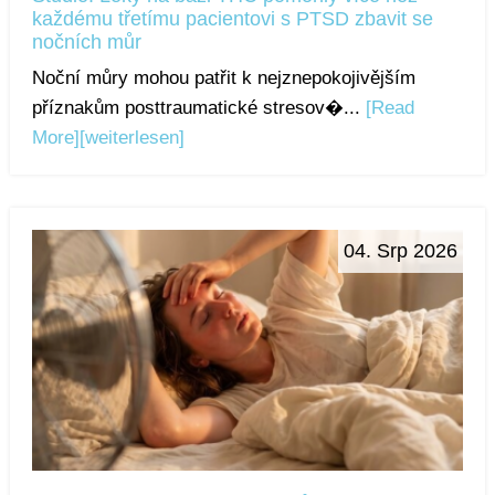
každému třetímu pacientovi s PTSD zbavit se
nočních můr
Noční můry mohou patřit k nejznepokojivějším
příznakům posttraumatické stresov�...
[Read
More]
[weiterlesen]
04. Srp 2026