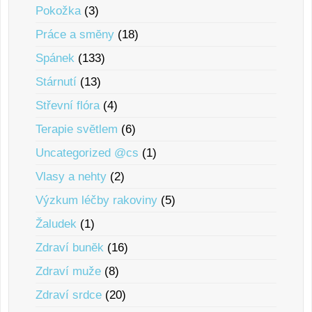
Pokožka
(3)
Práce a smĕny
(18)
Spánek
(133)
Stárnutí
(13)
Střevní flóra
(4)
Terapie svĕtlem
(6)
Uncategorized @cs
(1)
Vlasy a nehty
(2)
Výzkum léčby rakoviny
(5)
Žaludek
(1)
Zdraví bunĕk
(16)
Zdraví muže
(8)
Zdraví srdce
(20)