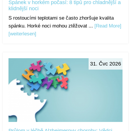
Spánek v horkém počasí: 8 tipů pro chladnější a
klidnější noci
S rostoucími teplotami se často zhoršuje kvalita
spánku. Horké noci mohou ztěžovat ...
[Read More]
[weiterlesen]
31. Čvc 2026
Průlom v léčbě Alzheimerovy choroby: Vědci