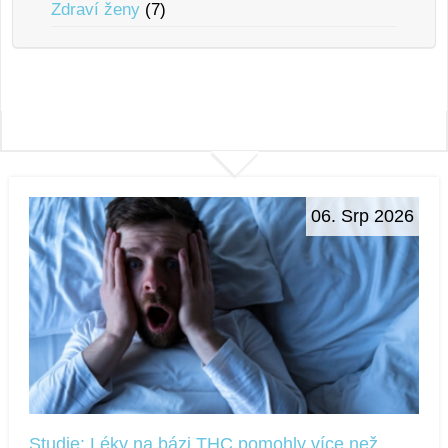
Zdraví ženy
(7)
06. Srp 2026
Studie: Léky na bázi THC pomohly více než