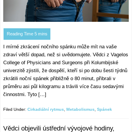
I mírné zkrácení nočního spánku může mít na vaše
zdraví větší dopad, než si uvědomujete. Vědci z Vagelos
College of Physicians and Surgeons při Kolumbijské
univerzitě zjistili, že dospělí, kteří si po dobu šesti týdnů
zkrátili noční spánek přibližně o 80 minut, přibrali v
průměru asi půl kilogramu a trávili více času sedavými
činnostmi. Tyto […]
Filed Under:
Cirkadiální rytmus
,
Metabolismus
,
Spánek
Vědci objevili ústřední vývojové hodiny,