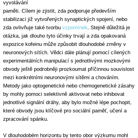
vyvolávání
paměti. Cílem je zjistit, zda podporuje především
stabilizaci již vytvořených synaptických spojení, nebo
zda ovlivňuje také tvorbu
vzpomínek
. Stejně důležitá je
otázka, jak dlouho tyto účinky trvají a zda opakovaná
expozice kofeinu může způsobit dlouhodobé změny v
neuronových sítích. Vědci dále plánují pomocí cílených
experimentálních manipulací s jednotlivými mozkovými
obvody ještě podrobněji prozkoumat příčinnou souvislost
mezi konkrétními neuronovými sítěmi a chováním.
Metody jako optogenetické nebo chemogenetické zásahy
by mohly pomoci selektivně aktivovat nebo inhibovat
jednotlivé signální dráhy, aby bylo možné lépe pochopit,
které obvody jsou klíčové pro sociální paměť, učení a
zpracování spánku.
V dlouhodobém horizontu by tento obor výzkumu mohl