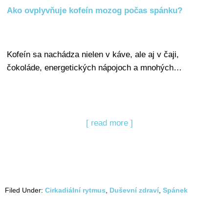
Ako ovplyvňuje kofeín mozog počas spánku?
Kofeín sa nachádza nielen v káve, ale aj v čaji,
čokoláde, energetických nápojoch a mnohých…
[ read more ]
Filed Under:
Cirkadiální rytmus
,
Duševní zdraví
,
Spánek