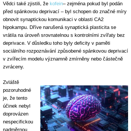
Vědci také zjistili, že
kofein
– zejména pokud byl podán
před spánkovou deprivací – byl schopen do značné míry
obnovit synaptickou komunikaci v oblasti CA2
hipokampu. Dříve narušená synaptická plasticita se
vrátila na úroveň srovnatelnou s kontrolními zvířaty bez
deprivace. V důsledku toho byly deficity v paměti
sociálního rozpoznávání způsobené spánkovou deprivací
v zvířecím modelu významně zmírněny nebo částečně
zvráceny.
Zvláště
pozoruhodné
je, že tento
účinek nebyl
doprovázen
nespecifickou
nadměrnou