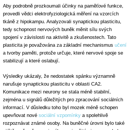
Aby podrobně prozkoumali účinky na paměťové funkce,
provedli vědci elektrofyziologická měření na vzorcích
tkáně z hipokampu. Analyzovali synaptickou plasticitu,
tedy schopnost nervových buněk měnit sílu svých
spojení v závislosti na aktivitě a zkušenostech. Tato
plasticita je považována za základní mechanismus
učení
a tvorby paměti, protože určuje, které nervové spoje se
stabilizují a které oslabují.
Výsledky ukázaly, že nedostatek spánku významně
narušuje synaptickou plasticitu v oblasti CA2.
Komunikace mezi neurony se stala méně stabilní,
zejména u signálů důležitých pro zpracování sociálních
informací. V důsledku toho byl mozek méně schopen
upevňovat nové
sociální vzpomínky
a spolehlivě
rozpoznávat známé osoby. Na buněčné úrovni bylo také