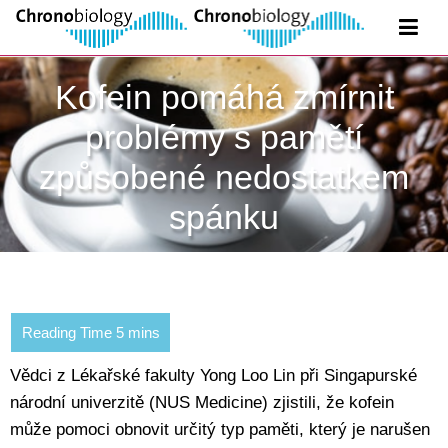
Kofein pomáhá zmírnit
problémy s pamětí
způsobené nedostatkem
spánku
Vědci z Lékařské fakulty Yong Loo Lin při Singapurské
národní univerzitě (NUS Medicine) zjistili, že kofein
může pomoci obnovit určitý typ paměti, který je narušen