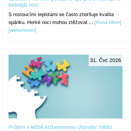
klidnější noci
S rostoucími teplotami se často zhoršuje kvalita
spánku. Horké noci mohou ztěžovat ...
[Read More]
[weiterlesen]
31. Čvc 2026
Průlom v léčbě Alzheimerovy choroby: Vědci