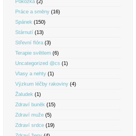
Pokožka
(2)
Práce a smĕny
(16)
Spánek
(150)
Stárnutí
(13)
Střevní flóra
(3)
Terapie svĕtlem
(6)
Uncategorized @cs
(1)
Vlasy a nehty
(1)
Výzkum léčby rakoviny
(4)
Žaludek
(1)
Zdraví bunĕk
(15)
Zdraví muže
(5)
Zdraví srdce
(19)
Zdraví ženy
(4)