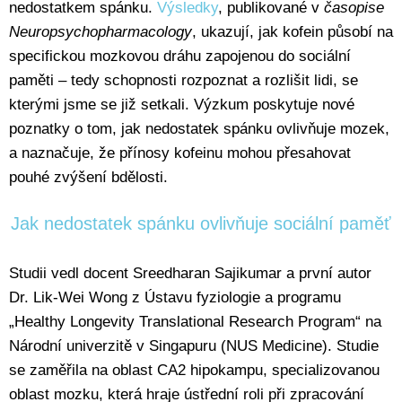
nedostatkem spánku.
Výsledky
, publikované v
časopise
Neuropsychopharmacology
, ukazují, jak kofein působí na
specifickou mozkovou dráhu zapojenou do sociální
paměti – tedy schopnosti rozpoznat a rozlišit lidi, se
kterými jsme se již setkali. Výzkum poskytuje nové
poznatky o tom, jak nedostatek spánku ovlivňuje mozek,
a naznačuje, že přínosy kofeinu mohou přesahovat
pouhé zvýšení bdělosti.
Jak nedostatek spánku ovlivňuje sociální paměť
Studii vedl docent Sreedharan Sajikumar a první autor
Dr. Lik-Wei Wong z Ústavu fyziologie a programu
„Healthy Longevity Translational Research Program“ na
Národní univerzitě v Singapuru (NUS Medicine). Studie
se zaměřila na oblast CA2 hipokampu, specializovanou
oblast mozku, která hraje ústřední roli při zpracování