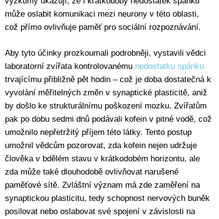
výzkumy ukazují, že i krátkodobý nedostatek spánku
může oslabit komunikaci mezi neurony v této oblasti,
což přímo ovlivňuje paměť pro sociální rozpoznávání.
Aby tyto účinky prozkoumali podrobněji, vystavili vědci
laboratorní zvířata kontrolovanému
nedostatku spánku
trvajícímu přibližně pět hodin – což je doba dostatečná k
vyvolání měřitelných změn v synaptické plasticitě, aniž
by došlo ke strukturálnímu poškození mozku. Zvířatům
pak po dobu sedmi dnů podávali kofein v pitné vodě, což
umožnilo nepřetržitý příjem této látky. Tento postup
umožnil vědcům pozorovat, zda kofein nejen udržuje
člověka v bdělém stavu v krátkodobém horizontu, ale
zda může také dlouhodobě ovlivňovat narušené
paměťové sítě. Zvláštní význam má zde zaměření na
synaptickou plasticitu, tedy schopnost nervových buněk
posilovat nebo oslabovat své spojení v závislosti na