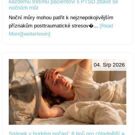
každému třetímu pacientovi s PTSD zbavit se
nočních můr
Noční můry mohou patřit k nejznepokojivějším
příznakům posttraumatické stresov�...
[Read
More]
[weiterlesen]
04. Srp 2026
Spánek v horkém počasí: 8 tipů pro chladnější a