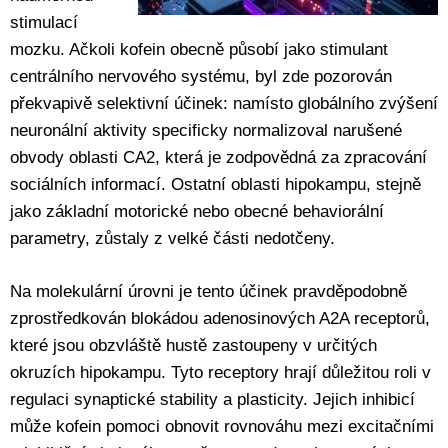
stimulací
mozku. Ačkoli kofein obecně působí jako stimulant
centrálního nervového systému, byl zde pozorován
překvapivě selektivní účinek: namísto globálního zvýšení
neuronální aktivity specificky normalizoval narušené
obvody oblasti CA2, která je zodpovědná za zpracování
sociálních informací. Ostatní oblasti hipokampu, stejně
jako základní motorické nebo obecné behaviorální
parametry, zůstaly z velké části nedotčeny.
Na molekulární úrovni je tento účinek pravděpodobně
zprostředkován blokádou adenosinových A2A receptorů,
které jsou obzvláště hustě zastoupeny v určitých
okruzích hipokampu. Tyto receptory hrají důležitou roli v
regulaci synaptické stability a plasticity. Jejich inhibicí
může kofein pomoci obnovit rovnováhu mezi excitačními