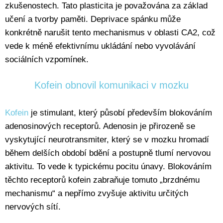
zkušenostech. Tato plasticita je považována za základ
učení a tvorby paměti. Deprivace spánku může
konkrétně narušit tento mechanismus v oblasti CA2, což
vede k méně efektivnímu ukládání nebo vyvolávání
sociálních vzpomínek.
Kofein obnovil komunikaci v mozku
Kofein
je stimulant, který působí především blokováním
adenosinových receptorů. Adenosin je přirozeně se
vyskytující neurotransmiter, který se v mozku hromadí
během delších období bdění a postupně tlumí nervovou
aktivitu. To vede k typickému pocitu únavy. Blokováním
těchto receptorů kofein zabraňuje tomuto „brzdnému
mechanismu“ a nepřímo zvyšuje aktivitu určitých
nervových sítí.