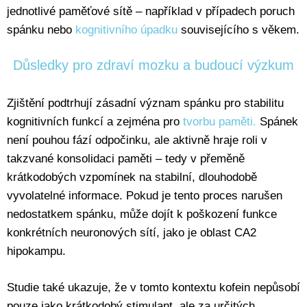
jednotlivé paměťové sítě – například v případech poruch
spánku nebo
kognitivního úpadku
souvisejícího s věkem.
Důsledky pro zdraví mozku a budoucí výzkum
Zjištění podtrhují zásadní význam spánku pro stabilitu
kognitivních funkcí a zejména pro
tvorbu paměti.
Spánek
není pouhou fází odpočinku, ale aktivně hraje roli v
takzvané konsolidaci paměti – tedy v přeměně
krátkodobých vzpomínek na stabilní, dlouhodobě
vyvolatelné informace. Pokud je tento proces narušen
nedostatkem spánku, může dojít k poškození funkce
konkrétních neuronových sítí, jako je oblast CA2
hipokampu.
Studie také ukazuje, že v tomto kontextu kofein nepůsobí
pouze jako krátkodobý stimulant, ale za určitých