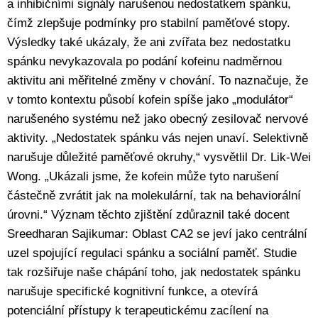
a inhibičními signály narušenou nedostatkem spánku,
čímž zlepšuje podmínky pro stabilní paměťové stopy.
Výsledky také ukázaly, že ani zvířata bez nedostatku
spánku nevykazovala po podání kofeinu nadměrnou
aktivitu ani měřitelné změny v chování. To naznačuje, že
v tomto kontextu působí kofein spíše jako „modulátor“
narušeného systému než jako obecný zesilovač nervové
aktivity. „Nedostatek spánku vás nejen unaví. Selektivně
narušuje důležité paměťové okruhy,“ vysvětlil Dr. Lik-Wei
Wong. „Ukázali jsme, že kofein může tyto narušení
částečně zvrátit jak na molekulární, tak na behaviorální
úrovni.“ Význam těchto zjištění zdůraznil také docent
Sreedharan Sajikumar: Oblast CA2 se jeví jako centrální
uzel spojující regulaci spánku a sociální paměť. Studie
tak rozšiřuje naše chápání toho, jak nedostatek spánku
narušuje specifické kognitivní funkce, a otevírá
potenciální přístupy k terapeutickému zacílení na