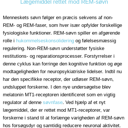
Lægemiddel rettet mod REM-søvn
Menneskets søvn følger en præcis sekvens af non-
REM- og REM-faser, som hver især opfylder forskellige
fysiologiske funktioner. REM-søvn spiller en afgørende
rolle i
hukommelseskonsolidering
og følelsesmæssig
regulering. Non-REM-søvn understøtter fysiske
restitutions- og reparationsprocesser. Forstyrrelser i
denne cyklus kan forringe den kognitive funktion og øge
modtageligheden for neuropsykiatriske lidelser. Indtil nu
har den specifikke receptor, der udløser REM-søvn,
undsluppet forskerne. I den nye undersøgelse blev
melatonin MT1-receptoren identificeret som en vigtig
regulator af denne
søvnfase
. Ved hjælp af et nyt
lægemiddel, der er rettet mod MT1-receptorer, var
forskerne i stand til at forlænge varigheden af REM-søvn
hos forsøgsdyr og samtidig reducere neuronal aktivitet.