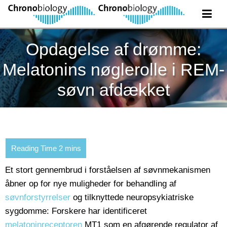
Opdagelse af drømme:
Melatonins nøglerolle i REM-
søvn afdækket
Et stort gennembrud i forståelsen af søvnmekanismen
åbner op for nye muligheder for behandling af
søvnforstyrrelser
og tilknyttede neuropsykiatriske
sygdomme: Forskere har identificeret
melatoninreceptoren
MT1 som en afgørende regulator af