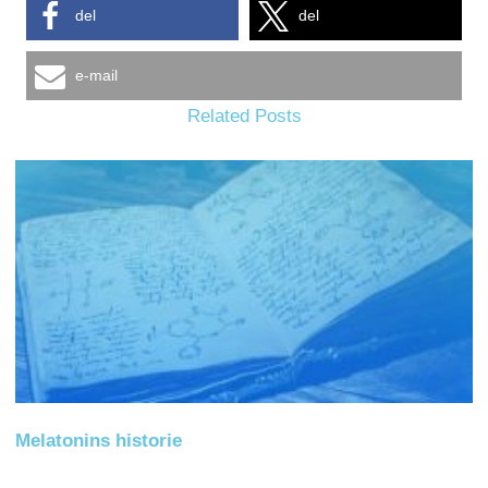
del
del
e-mail
Related Posts
Melatonins historie