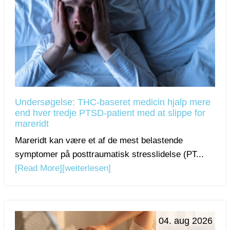
Undersøgelse: THC-baseret medicin hjalp mere
end hver tredje PTSD-patient med at slippe for
mareridt
Mareridt kan være et af de mest belastende
symptomer på posttraumatisk stresslidelse (PT...
[Read More]
[weiterlesen]
04. aug 2026