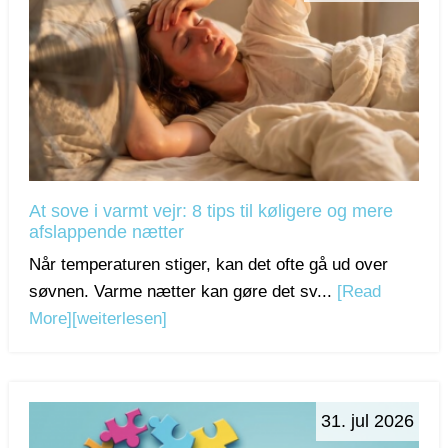
At sove i varmt vejr: 8 tips til køligere og mere
afslappende nætter
Når temperaturen stiger, kan det ofte gå ud over
søvnen. Varme nætter kan gøre det sv...
[Read
More]
[weiterlesen]
31. jul 2026