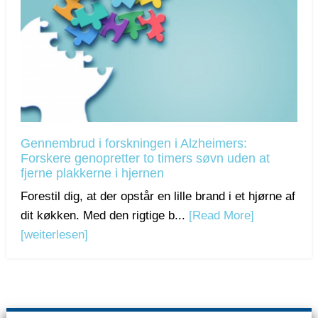
Gennembrud i forskningen i Alzheimers:
Forskere genopretter to timers søvn uden at
fjerne plakkerne i hjernen
Forestil dig, at der opstår en lille brand i et hjørne af
dit køkken. Med den rigtige b...
[Read More]
[weiterlesen]