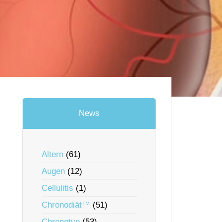
News
Altern
(61)
Augen
(12)
Cellulitis
(1)
Chronodiät™
(51)
Chronotyp
(53)