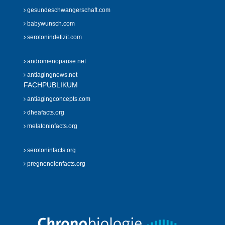
gesundeschwangerschaft.com
babywunsch.com
serotonindefizit.com
andromenopause.net
antiagingnews.net
FACHPUBLIKUM
antiagingconcepts.com
dheafacts.org
melatoninfacts.org
serotoninfacts.org
pregnenolonfacts.org