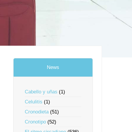
News
Cabello y uñas
(1)
Celulitis
(1)
Cronodieta
(51)
Cronotipo
(52)
El ritmo circadiano
(536)