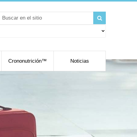
Crononutrición™
Noticias