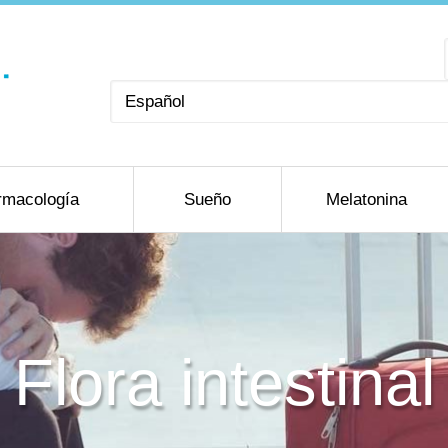
Elegir
un
idioma
rmacología
Sueño
Melatonina
Flora intestinal