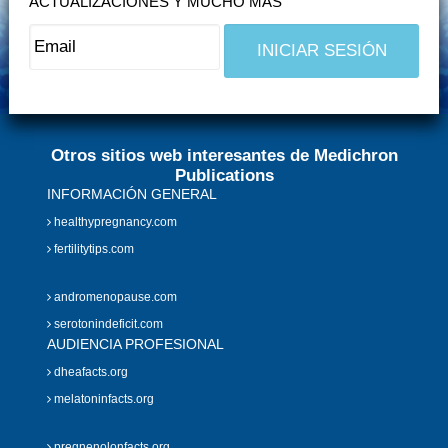
ACTUALIZACIONES Y MUCHO MÁS
Otros sitios web interesantes de Medichron
Publications
INFORMACIÓN GENERAL
healthypregnancy.com
fertilitytips.com
andromenopause.com
serotonindeficit.com
AUDIENCIA PROFESIONAL
dheafacts.org
melatoninfacts.org
pregnenolonfacts.org