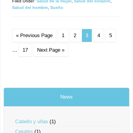
Filed Under:
Salud de la mujer
,
Salud del corazón
,
Salud del hombre
,
Sueño
« Previous Page
1
2
3
4
5
…
17
Next Page »
News
Cabello y uñas
(1)
Celulitis
(1)