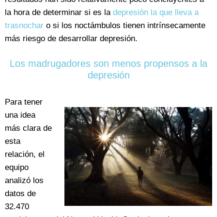
la hora de determinar si es la
depresión la que lleva a
trasnochar
o si los noctámbulos tienen intrínsecamente
más riesgo de desarrollar depresión.
Los madrugadores son menos propensos a la
depresión
Para tener
una idea
más clara de
esta
relación, el
equipo
analizó los
datos de
32.470