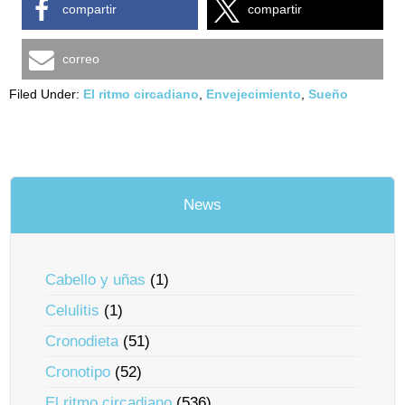
compartir
compartir
correo
Filed Under:
El ritmo circadiano
,
Envejecimiento
,
Sueño
News
Cabello y uñas
(1)
Celulitis
(1)
Cronodieta
(51)
Cronotipo
(52)
El ritmo circadiano
(536)