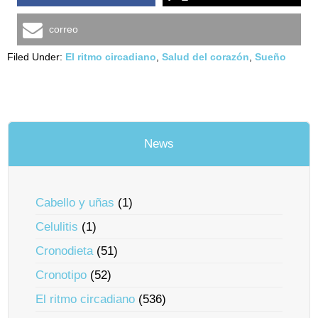
correo
Filed Under:
El ritmo circadiano
,
Salud del corazón
,
Sueño
News
Cabello y uñas
(1)
Celulitis
(1)
Cronodieta
(51)
Cronotipo
(52)
El ritmo circadiano
(536)