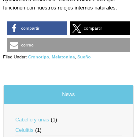
funcionen con nuestros relojes internos naturales.
compartir
compartir
correo
Filed Under:
Cronotipo
,
Melatonina
,
Sueño
News
Cabello y uñas
(1)
Celulitis
(1)