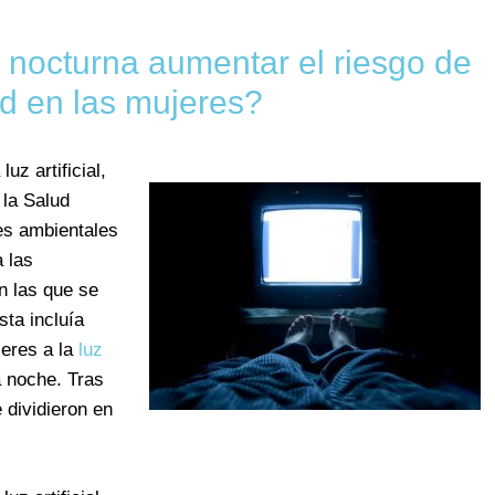
al nocturna aumentar el riesgo de
d en las mujeres?
uz artificial,
 la Salud
res ambientales
a las
n las que se
sta incluía
eres a la
luz
a noche. Tras
 dividieron en