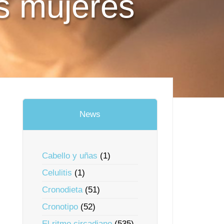
as mujeres
News
Cabello y uñas
(1)
Celulitis
(1)
Cronodieta
(51)
Cronotipo
(52)
El ritmo circadiano
(535)