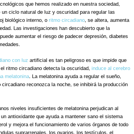
ecnológicos que hemos realizado en nuestra sociedad,
n ciclo natural de luz y oscuridad para regular las
j biológico interno, o
ritmo circadiano
, se altera, aumenta
medad. Las investigaciones han descubierto que la
he puede aumentar el riesgo de padecer depresión, diabetes
rmedades.
adiano con luz
artificial es tan peligroso es que impide que
el ritmo circadiano detecta la oscuridad,
induce al cerebro
na melatonina
. La melatonina ayuda a regular el sueño,
tmo circadiano reconozca la noche, se inhibirá la producción
unos niveles insuficientes de melatonina perjudican al
 un antioxidante que ayuda a mantener sano el sistema
terol y mejora el funcionamiento de varios órganos de todo
ndulas suprarrenales, los ovarios, los testículos, el