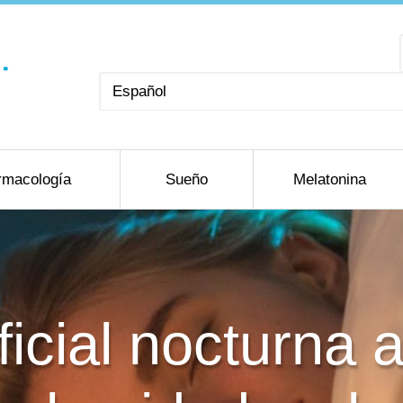
Elegir
un
idioma
rmacología
Sueño
Melatonina
ificial nocturna