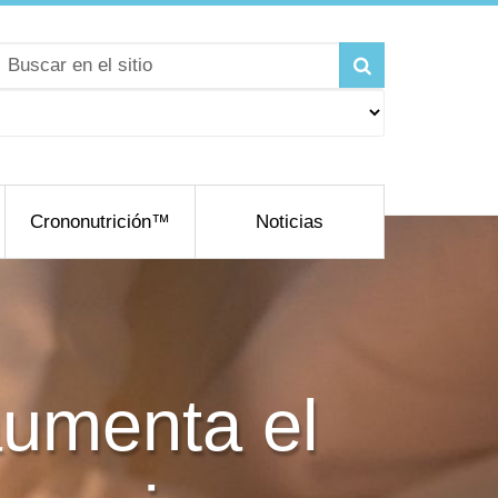
Crononutrición™
Noticias
 aumenta el