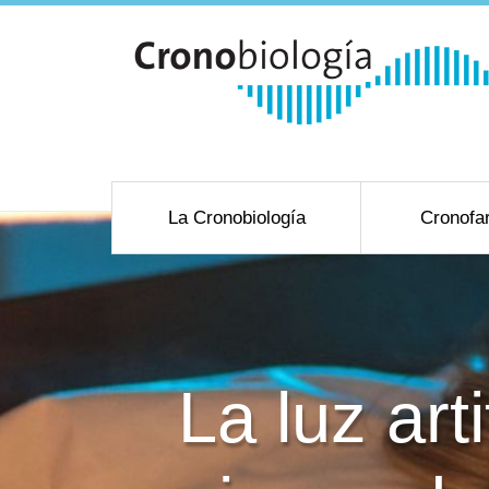
La Cronobiología
Cronofa
La luz art