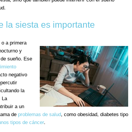
ud.
 la siesta es importante
e o a primera
nocturno y
d de sueño. Ese
dimiento
acto negativo
percutir
icultando la
. La
tribuir a un
 gama de
problemas de salud
, como obesidad, diabetes tipo
unos tipos de cáncer
.