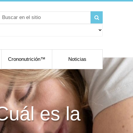
Crononutrición™
Noticias
Cuál es la