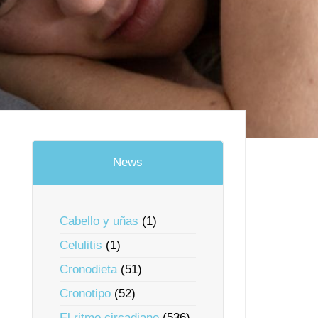
News
Cabello y uñas
(1)
Celulitis
(1)
Cronodieta
(51)
Cronotipo
(52)
El ritmo circadiano
(536)