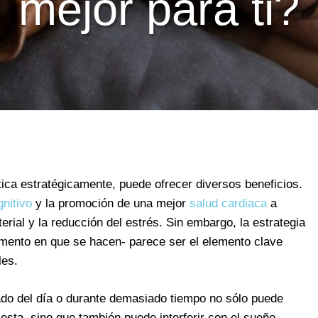
mejor para ti?
tica estratégicamente, puede ofrecer diversos beneficios.
nitivo
y la promoción de una mejor
salud cardiaca
a
terial y la reducción del estrés. Sin embargo, la estrategia
momento en que se hacen- parece ser el elemento clave
les.
ado del día o durante demasiado tiempo no sólo puede
iesta, sino que también puede interferir con el sueño