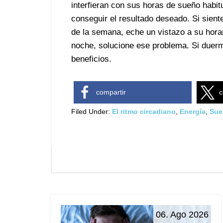
interfieran con sus horas de sueño habi
conseguir el resultado deseado. Si siente
de la semana, eche un vistazo a su horar
noche, solucione ese problema. Si duerme
beneficios.
compartir
c
Filed Under:
El ritmo circadiano
,
Energía
,
Sue
06. Ago 2026