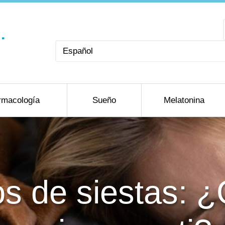
Elegir
un
idioma
rmacología
Sueño
Melatonina
os de siestas: ¿