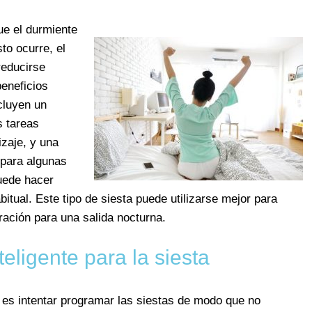
ue el durmiente
sto ocurre, el
reducirse
beneficios
cluyen un
s tareas
izaje, y una
 para algunas
uede hacer
abitual. Este tipo de siesta puede utilizarse mejor para
ración para una salida nocturna.
teligente para la siesta
a es intentar programar las siestas de modo que no