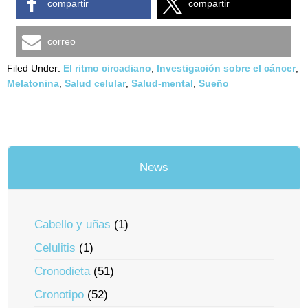
compartir
compartir
correo
Filed Under:
El ritmo circadiano
,
Investigación sobre el cáncer
,
Melatonina
,
Salud celular
,
Salud-mental
,
Sueño
News
Cabello y uñas
(1)
Celulitis
(1)
Cronodieta
(51)
Cronotipo
(52)