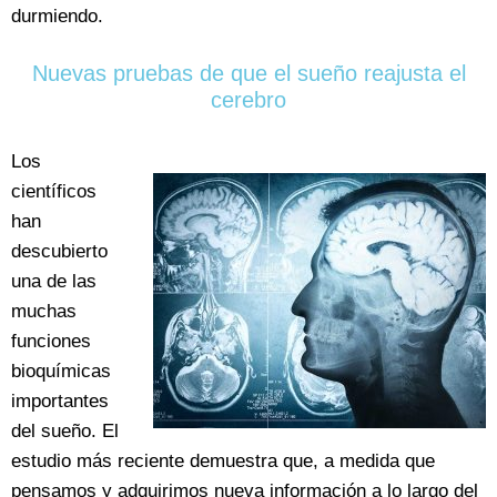
durmiendo.
Nuevas pruebas de que el sueño reajusta el
cerebro
Los
científicos
han
descubierto
una de las
muchas
funciones
bioquímicas
importantes
del sueño. El
estudio más reciente demuestra que, a medida que
pensamos y adquirimos nueva información a lo largo del