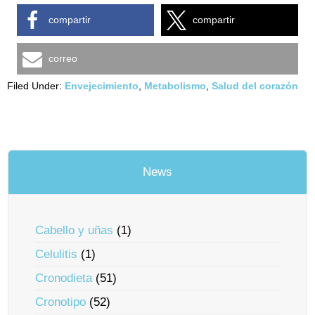
compartir
compartir
correo
Filed Under:
Envejecimiento
,
Metabolismo
,
Salud del corazón
News
Cabello y uñas
(1)
Celulitis
(1)
Cronodieta
(51)
Cronotipo
(52)