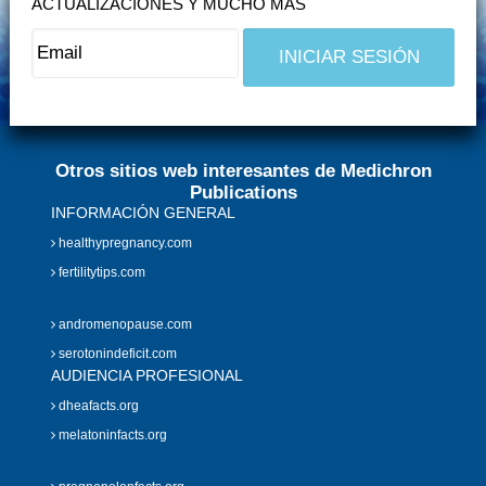
ACTUALIZACIONES Y MUCHO MÁS
Otros sitios web interesantes de Medichron
Publications
INFORMACIÓN GENERAL
healthypregnancy.com
fertilitytips.com
andromenopause.com
serotonindeficit.com
AUDIENCIA PROFESIONAL
dheafacts.org
melatoninfacts.org