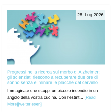
28. Lug 2026
Progressi nella ricerca sul morbo di Alzheimer:
gli scienziati riescono a recuperare due ore di
sonno senza eliminare le placche dal cervello
Immaginate che scoppi un piccolo incendio in un
angolo della vostra cucina. Con l’estint...
[Read
More]
[weiterlesen]