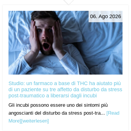
06. Ago 2026
Studio: un farmaco a base di THC ha aiutato più
di un paziente su tre affetto da disturbo da stress
post-traumatico a liberarsi dagli incubi
Gli incubi possono essere uno dei sintomi più
angoscianti del disturbo da stress post-tra...
[Read
More]
[weiterlesen]