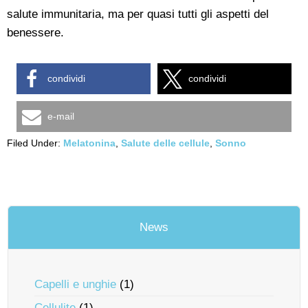
salute immunitaria, ma per quasi tutti gli aspetti del
benessere.
condividi
condividi
e-mail
Filed Under:
Melatonina
,
Salute delle cellule
,
Sonno
News
Capelli e unghie
(1)
Cellulite
(1)