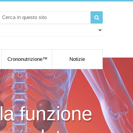
Crononutrizione™
Notizie
la funzione