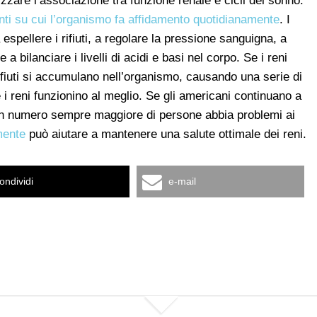
izzare l’associazione tra funzione renale e cicli del sonno.
ti su cui l’organismo fa affidamento quotidianamente
. I
a espellere i rifiuti, a regolare la pressione sanguigna, a
 a bilanciare i livelli di acidi e basi nel corpo. Se i reni
rifiuti si accumulano nell’organismo, causando una serie di
 i reni funzionino al meglio. Se gli americani continuano a
n numero sempre maggiore di persone abbia problemi ai
mente
può aiutare a mantenere una salute ottimale dei reni.
ondividi
e-mail