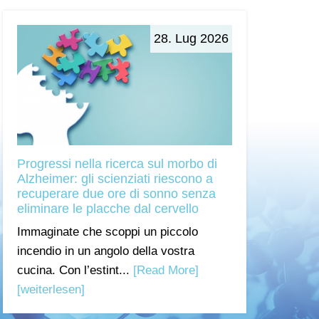
28. Lug 2026
Progressi nella ricerca sul morbo di
Alzheimer: gli scienziati riescono a
recuperare due ore di sonno senza
eliminare le placche dal cervello
Immaginate che scoppi un piccolo
incendio in un angolo della vostra
cucina. Con l’estint...
[Read More]
[weiterlesen]