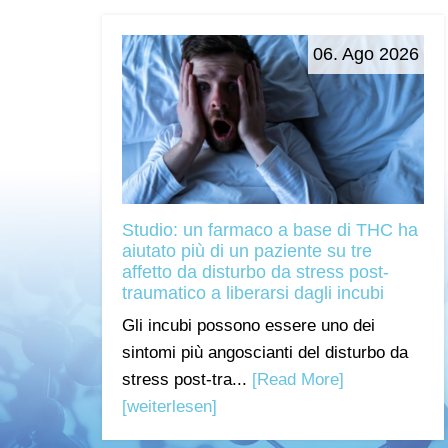
06. Ago 2026
Studio: un farmaco a base di THC ha
aiutato più di un paziente su tre
affetto da disturbo da stress post-
traumatico a liberarsi dagli incubi
Gli incubi possono essere uno dei
sintomi più angoscianti del disturbo da
stress post-tra...
[Read More]
[weiterlesen]