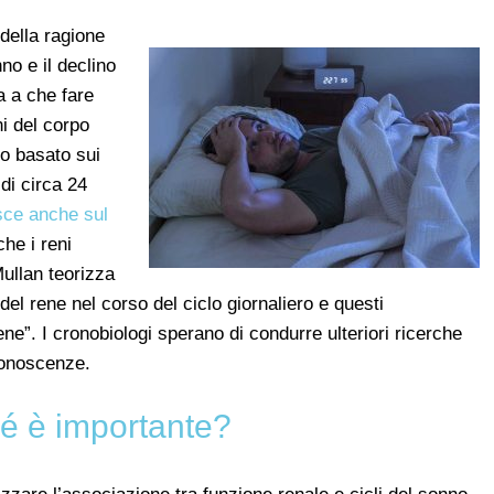
 della ragione
no e il declino
a a che fare
ni del corpo
o basato sui
di circa 24
isce anche sul
che i reni
ullan teorizza
 del rene nel corso del ciclo giornaliero e questi
e”. I cronobiologi sperano di condurre ulteriori ricerche
conoscenze.
é è importante?