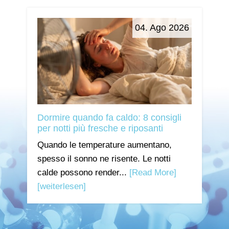
04. Ago 2026
Dormire quando fa caldo: 8 consigli
per notti più fresche e riposanti
Quando le temperature aumentano,
spesso il sonno ne risente. Le notti
calde possono render...
[Read More]
[weiterlesen]