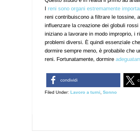
Questo studio è in realtà il primo ad anal
I
reni sono organi estremamente importan
reni contribuiscono a filtrare le tossine, 
influenzare la creazione dei globuli rossi e
iniziano a lavorare in modo improprio, i 
problemi diversi. È quindi essenziale che
dormire sempre meno, è probabile che u
reni. Fortunatamente, dormire
adeguata
condividi
c
Filed Under:
Lavoro a turni
,
Sonno