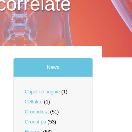
correlate
News
Capelli e unghie
(1)
Cellulite
(1)
Cronodieta
(51)
Cronotipo
(53)
Energia
(63)