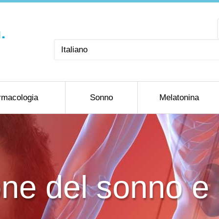
Scegli
una
lingua
rmacologia
Sonno
Melatonina
one del sonno e 